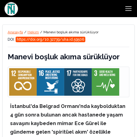
Open
Anasayfa
/
Hekim
/
Manevi boşluk akıma sürüklüyor
DOI:
https://doi.org/10.32739/uha.id.59506
Manevi boşluk akıma sürüklüyor
İstanbul'da Belgrad Ormanı'nda kaybolduktan
4 gün sonra bulunan ancak hastanede yaşam
savaşını kaybeden mimar Ece Gürel ile
gündeme gelen 'spiritüel akım' özellikle