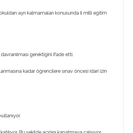
a okuldan ayrı kalmamaları konusunda il milli eğitim
avranılması gerektiğini ifade etti.
ğlanmasına kadar öğrencilere sınav öncesi idari izin
kullanıyor.
atılıyor. Bu şekilde açığını kapatmaya çalışıyor.