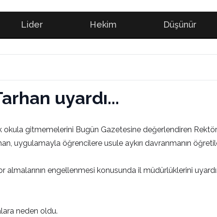
Lider
Hekim
Düşünür
Tarhan uyardı...
rak okula gitmemelerini Bugün Gazetesine değerlendiren Rektör 
Tarhan, uygulamayla öğrencilere usule aykırı davranmanın öğretil
por almalarının engellenmesi konusunda il müdürlüklerini uyardı
malara neden oldu.