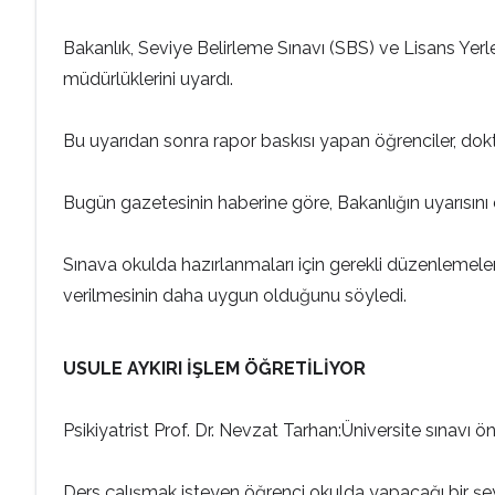
Bakanlık, Seviye Belirleme Sınavı (SBS) ve Lisans Yerle
müdürlüklerini uyardı.
Bu uyarıdan sonra rapor baskısı yapan öğrenciler, dokto
Bugün gazetesinin haberine göre, Bakanlığın uyarısını d
Sınava okulda hazırlanmaları için gerekli düzenlemeleri
verilmesinin daha uygun olduğunu söyledi.
USULE AYKIRI İŞLEM ÖĞRETİLİYOR
Psikiyatrist Prof. Dr. Nevzat Tarhan:Üniversite sınavı önc
Ders çalışmak isteyen öğrenci okulda yapacağı bir şey 