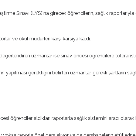
ştirme Sınavı (LYS)'na girecek öğrencilerin, sağlık raporlarıyl
rlar ve okul müdürleri karşı karşıya kaldı.
eğerlendiren uzmanlar ise sınav öncesi öğrencilere toleranslı d
n yapılması gerektiğini belirten uzmanlar, gerekli şartların sa
esi öğrenciler aldıkları raporlarla sağlık sistemini aracı olarak 
yoksa raporla özel ders alıyor ya da dershanelerin etütlerine k