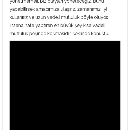
yönetmemeli, biz olayları yöneteceğiz. Bunu
yapabilirsek amacımıza ulaşırız, zamanımızı iyi
kullanırız ve uzun vadeli mutluluk böyle oluyor.
İnsana hata yaptıran en büyük şey kısa vadeli
mutluluk peşinde koşmasıdır.” şeklinde konuştu.