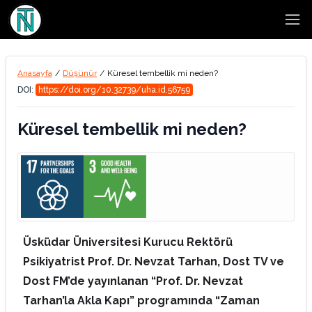
Open
Anasayfa
/
Düşünür
/
Küresel tembellik mi neden?
DOI:
https://doi.org/10.32739/uha.id.56759
Küresel tembellik mi neden?
Üsküdar Üniversitesi Kurucu Rektörü
Psikiyatrist Prof. Dr. Nevzat Tarhan, Dost TV ve
Dost FM’de yayınlanan “Prof. Dr. Nevzat
Tarhan’la Akla Kapı” programında “Zaman