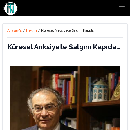
Open
Anasayfa
/
Hekim
/
Küresel Anksiyete Salgını Kapıda…
Küresel Anksiyete Salgını Kapıda…