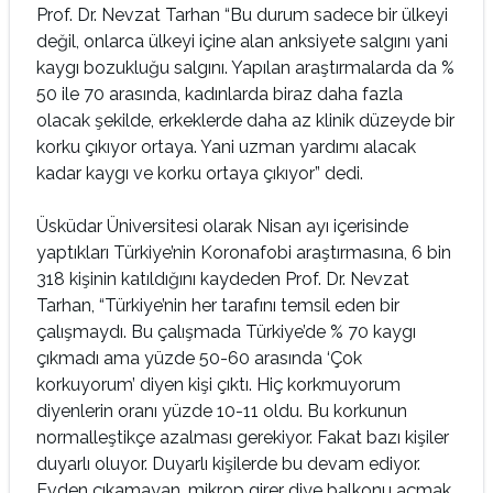
Prof. Dr. Nevzat Tarhan “Bu durum sadece bir ülkeyi
değil, onlarca ülkeyi içine alan anksiyete salgını yani
kaygı bozukluğu salgını. Yapılan araştırmalarda da %
50 ile 70 arasında, kadınlarda biraz daha fazla
olacak şekilde, erkeklerde daha az klinik düzeyde bir
korku çıkıyor ortaya. Yani uzman yardımı alacak
kadar kaygı ve korku ortaya çıkıyor” dedi.
Üsküdar Üniversitesi olarak Nisan ayı içerisinde
yaptıkları Türkiye’nin Koronafobi araştırmasına, 6 bin
318 kişinin katıldığını kaydeden Prof. Dr. Nevzat
Tarhan, “Türkiye’nin her tarafını temsil eden bir
çalışmaydı. Bu çalışmada Türkiye’de % 70 kaygı
çıkmadı ama yüzde 50-60 arasında ‘Çok
korkuyorum’ diyen kişi çıktı. Hiç korkmuyorum
diyenlerin oranı yüzde 10-11 oldu. Bu korkunun
normalleştikçe azalması gerekiyor. Fakat bazı kişiler
duyarlı oluyor. Duyarlı kişilerde bu devam ediyor.
Evden çıkamayan, mikrop girer diye balkonu açmak