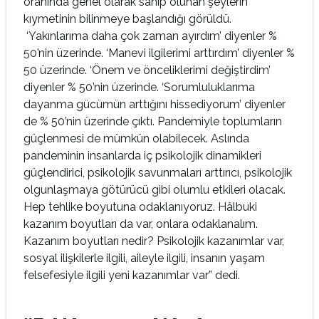
oranında genel olarak sahip olunan şeylerin
kıymetinin bilinmeye başlandığı görüldü.
‘Yakınlarıma daha çok zaman ayırdım’ diyenler %
50’nin üzerinde. ‘Manevi ilgilerimi arttırdım’ diyenler %
50 üzerinde. ‘Önem ve önceliklerimi değiştirdim’
diyenler % 50’nin üzerinde. ‘Sorumluluklarıma
dayanma gücümün arttığını hissediyorum’ diyenler
de % 50’nin üzerinde çıktı. Pandemiyle toplumların
güçlenmesi de mümkün olabilecek. Aslında
pandeminin insanlarda iç psikolojik dinamikleri
güçlendirici, psikolojik savunmaları arttırıcı, psikolojik
olgunlaşmaya götürücü gibi olumlu etkileri olacak.
Hep tehlike boyutuna odaklanıyoruz. Hâlbuki
kazanım boyutları da var, onlara odaklanalım.
Kazanım boyutları nedir? Psikolojik kazanımlar var,
sosyal ilişkilerle ilgili, aileyle ilgili, insanın yaşam
felsefesiyle ilgili yeni kazanımlar var” dedi.