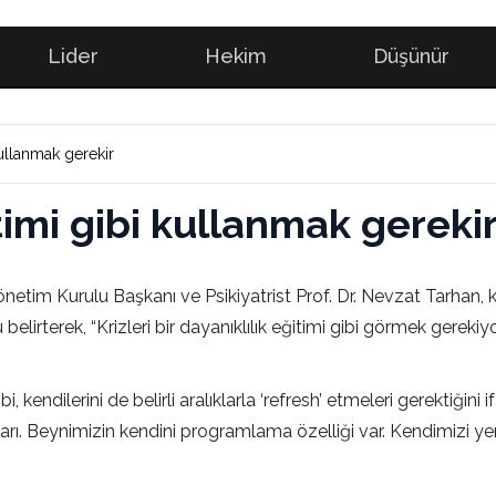
Lider
Hekim
Düşünür
 kullanmak gerekir
itimi gibi kullanmak gereki
im Kurulu Başkanı ve Psikiyatrist Prof. Dr. Nevzat Tarhan, kri
belirterek, “Krizleri bir dayanıklılık eğitimi gibi görmek gereki
bi, kendilerini de belirli aralıklarla ‘refresh’ etmeleri gerektiği
ahtarı. Beynimizin kendini programlama özelliği var. Kendimizi