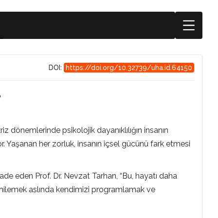
DOI:
https://doi.org/10.32739/uha.id.64150
r
z dönemlerinde psikolojik dayanıklılığın insanın
yor. Yaşanan her zorluk, insanın içsel gücünü fark etmesi
ni ifade eden Prof. Dr. Nevzat Tarhan, “Bu, hayatı daha
 yenilemek aslında kendimizi programlamak ve