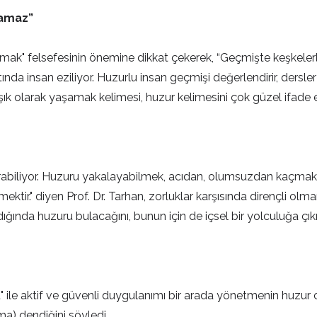
lamaz”
ak" felsefesinin önemine dikkat çekerek, “Geçmişte keşkelerle 
nda insan eziliyor. Huzurlu insan geçmişi değerlendirir, dersle
şık olarak yaşamak kelimesi, huzur kelimesini çok güzel ifade ed
abiliyor. Huzuru yakalayabilmek, acıdan, olumsuzdan kaçmak de
ktir." diyen Prof. Dr. Tarhan, zorluklar karşısında dirençli olm
dığında huzuru bulacağını, bunun için de içsel bir yolculuğa çıkı
" ile aktif ve güvenli duygulanımı bir arada yönetmenin huzur 
lma) dendiğini söyledi.