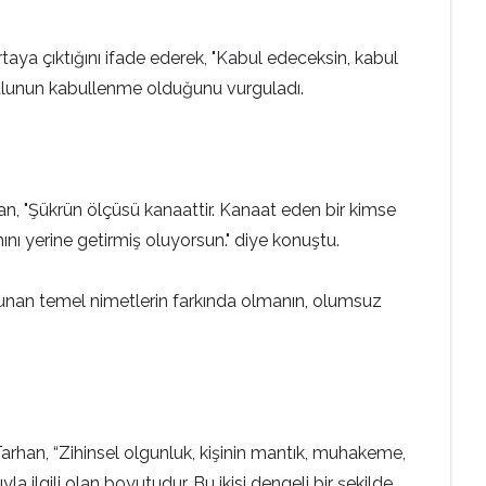
rtaya çıktığını ifade ederek, "Kabul edeceksin, kabul
oşulunun kabullenme olduğunu vurguladı.
han, "Şükrün ölçüsü kanaattir. Kanaat eden bir kimse
 yerine getirmiş oluyorsun." diye konuştu.
 olunan temel nimetlerin farkında olmanın, olumsuz
rhan, “Zihinsel olgunluk, kişinin mantık, muhakeme,
a ilgili olan boyutudur. Bu ikisi dengeli bir şekilde