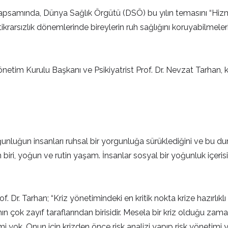
apsamında, Dünya Sağlık Örgütü (DSÖ) bu yılın temasını “Hizm
stikrarsızlık dönemlerinde bireylerin ruh sağlığını koruyabilmel
tim Kurulu Başkanı ve Psikiyatrist Prof. Dr. Nevzat Tarhan, k
unluğun insanları ruhsal bir yorgunluğa sürüklediğini ve bu du
n biri, yoğun ve rutin yaşam. İnsanlar sosyal bir yoğunluk içeri
Dr. Tarhan; “Kriz yönetimindeki en kritik nokta krize hazırlıklı ol
nın çok zayıf taraflarından birisidir. Mesela bir kriz olduğu z
timi yok. Onun için krizden önce risk analizi yapıp risk yönetimi y