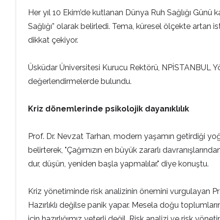
Her yıl 10 Ekim’de kutlanan Dünya Ruh Sağlığı Günü k
Sağlığı” olarak belirledi. Tema, küresel ölçekte artan i
dikkat çekiyor.
Üsküdar Üniversitesi Kurucu Rektörü, NPİSTANBUL Yöne
değerlendirmelerde bulundu.
Kriz dönemlerinde psikolojik dayanıklılık
Prof. Dr. Nevzat Tarhan, modern yaşamın getirdiği yoğ
belirterek, "Çağımızın en büyük zararlı davranışlarında
dur, düşün, yeniden başla yapmalılar." diye konuştu.
Kriz yönetiminde risk analizinin önemini vurgulayan Prof. 
Hazırlıklı değilse panik yapar. Mesela doğu toplumları
için hazırlığımız yeterli değil. Risk analizi ve risk yöne