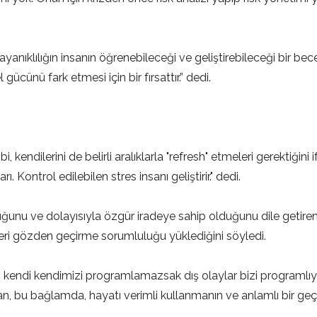
anıklılığın insanın öğrenebileceği ve geliştirebileceği bir beceri
gücünü fark etmesi için bir fırsattır.” dedi.
bi, kendilerini de belirli aralıklarla "refresh" etmeleri gerektiği
. Kontrol edilebilen stres insanı geliştirir." dedi.
uğunu ve dolayısıyla özgür iradeye sahip olduğunu dile getiren 
leri gözden geçirme sorumluluğu yüklediğini söyledi.
z kendi kendimizi programlamazsak dış olaylar bizi programlıy
an, bu bağlamda, hayatı verimli kullanmanın ve anlamlı bir ge