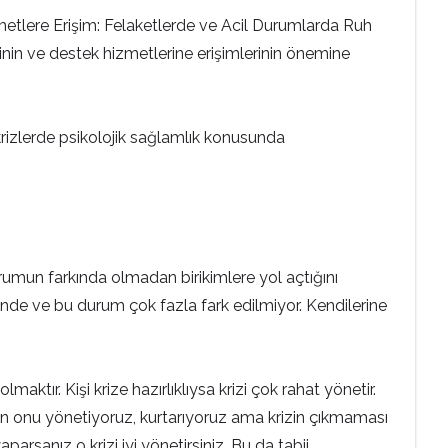
etlere Erişim: Felaketlerde ve Acil Durumlarda Ruh
erinin ve destek hizmetlerine erişimlerinin önemine
rizlerde psikolojik sağlamlık konusunda
rumun farkında olmadan birikimlere yol açtığını
sinde ve bu durum çok fazla fark edilmiyor. Kendilerine
maktır. Kişi krize hazırlıklıysa krizi çok rahat yönetir.
aman onu yönetiyoruz, kurtarıyoruz ama krizin çıkmaması
aparsanız o krizi iyi yönetirsiniz. Bu da tabii