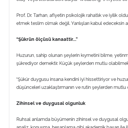
Prof. Dr. Tarhan, afiyetin psikolojik rahatlık ve iyilik
etmek teslim olmak değil. Yanlışları kabul edeceksin 
“Şükrün ölçüsü kanaattir...”
Huzurun, sahip olunan şeylerin kıymetini bilme, yetinm
şükrediyor demektir. Küçük şeylerden mutlu olabilme
“Şükür duygusu insana kendini iyi hissettiriyor ve huzu
düşünceleri uzaklaştırmanın ve rutin şeylerden mutlu
Zihinsel ve duygusal olgunluk
Ruhsal anlamda büyümenin zihinsel ve duygusal olgunlu
analiz, konuşma, hesaplama gibi akademik başarı ile ilgi