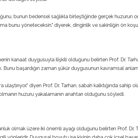
 olduğunu, bunun bedensel sağlıkla birleştiğinde gerçek huzurun o
ama bunu yöneteceksin." diyerek, dinginlik ve sakinliğin ön k
enin kanaat duygusuyla ilişkili olduğunu belirten Prof. Dr. Tar
k. Bunu başardığın zaman şükür duygusunun kavramsal anlamını
ra ulaştırıyor.” diyen Prof. Dr. Tarhan, sabah kalktığında sahip
 olmanın huzuru yakalamanın anahtarı olduğunu söyledi.
k olmak üzere iki önemli ayağı olduğunu belirten Prof. Dr. Ta
li yönleridir. Duygusal boyutu ise kişinin daha çok içsel başarıyl