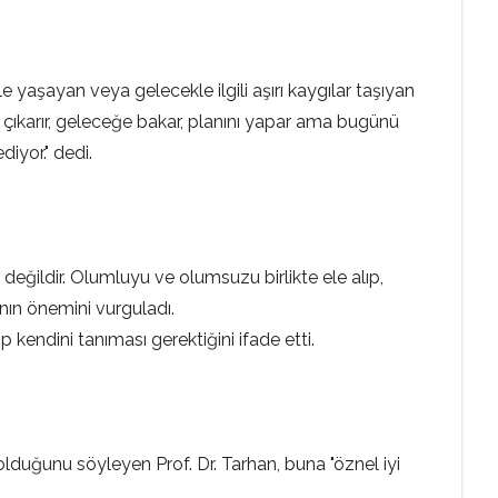
yaşayan veya gelecekle ilgili aşırı kaygılar taşıyan
r çıkarır, geleceğe bakar, planını yapar ama bugünü
iyor." dedi.
ğildir. Olumluyu ve olumsuzu birlikte ele alıp,
anın önemini vurguladı.
p kendini tanıması gerektiğini ifade etti.
olduğunu söyleyen Prof. Dr. Tarhan, buna "öznel iyi