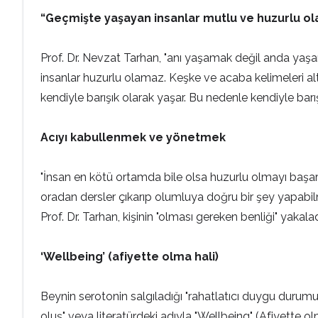
“Geçmişte yaşayan insanlar mutlu ve huzurlu o
Prof. Dr. Nevzat Tarhan, "anı yaşamak değil anda yaşam
insanlar huzurlu olamaz. Keşke ve acaba kelimeleri altı
kendiyle barışık olarak yaşar. Bu nedenle kendiyle barı
Acıyı kabullenmek ve yönetmek
"İnsan en kötü ortamda bile olsa huzurlu olmayı başar
oradan dersler çıkarıp olumluya doğru bir şey yapabilme
Prof. Dr. Tarhan, kişinin "olması gereken benliği" yakala
‘Wellbeing’ (afiyette olma hali)
Beynin serotonin salgıladığı "rahatlatıcı duygu durumu
oluş" veya literatürdeki adıyla "Wellbeing" (Afiyette o