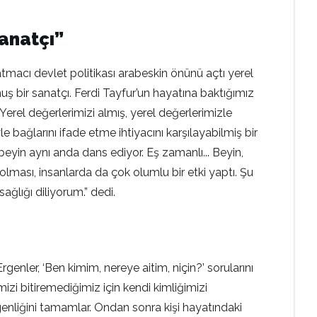
sanatçı”
atmacı devlet politikası arabeskin önünü açtı yerel
ş bir sanatçı. Ferdi Tayfur’un hayatına baktığımız
rel değerlerimizi almış, yerel değerlerimizle
e bağlarını ifade etme ihtiyacını karşılayabilmiş bir
beyin aynı anda dans ediyor. Eş zamanlı... Beyin,
 olması, insanlarda da çok olumlu bir etki yaptı. Şu
ağlığı diliyorum.” dedi.
nler, ‘Ben kimim, nereye aitim, niçin?’ sorularını
mizi bitiremediğimiz için kendi kimliğimizi
rgenliğini tamamlar. Ondan sonra kişi hayatındaki