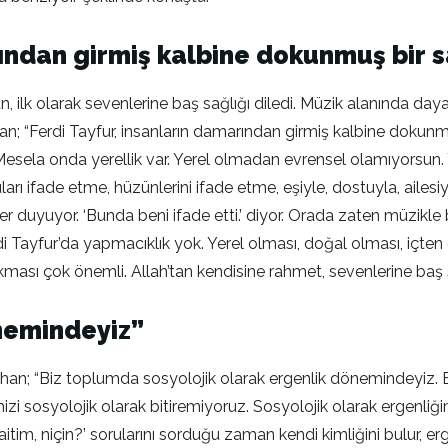
rından girmiş kalbine dokunmuş bir 
, ilk olarak sevenlerine baş sağlığı diledi. Müzik alanında day
; “Ferdi Tayfur, insanların damarından girmiş kalbine dokunmu
sela onda yerellik var. Yerel olmadan evrensel olamıyorsun. Ye
arı ifade etme, hüzünlerini ifade etme, eşiyle, dostuyla, ailesiyl
er duyuyor. ‘Bunda beni ifade etti.’ diyor. Orada zaten müzikle 
erdi Tayfur’da yapmacıklık yok. Yerel olması, doğal olması, içten
kması çok önemli. Allah’tan kendisine rahmet, sevenlerine baş s
önemindeyiz”
an; “Biz toplumda sosyolojik olarak ergenlik dönemindeyiz. Erge
mizi sosyolojik olarak bitiremiyoruz. Sosyolojik olarak ergenliği
itim, niçin?’ sorularını sorduğu zaman kendi kimliğini bulur, e