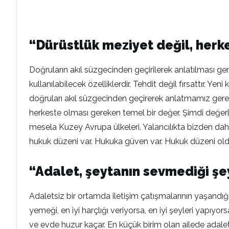
“Dürüstlük meziyet değil, herk
Doğruların akıl süzgecinden geçirilerek anlatılması gere
kullanılabilecek özelliklerdir. Tehdit değil fırsattır
doğruları akıl süzgecinden geçirerek anlatmamız gereki
herkeste olması gereken temel bir değer. Şimdi değerle
mesela Kuzey Avrupa ülkeleri. Yalancılıkta bizden daha 
hukuk düzeni var. Hukuka güven var. Hukuk düzeni olduğ
“Adalet, şeytanın sevmediği şe
Adaletsiz bir ortamda iletişim çatışmalarının yaşandığı
yemeği, en iyi harçlığı veriyorsa, en iyi şeyleri yapıyo
ve evde huzur kaçar. En küçük birim olan ailede adalets