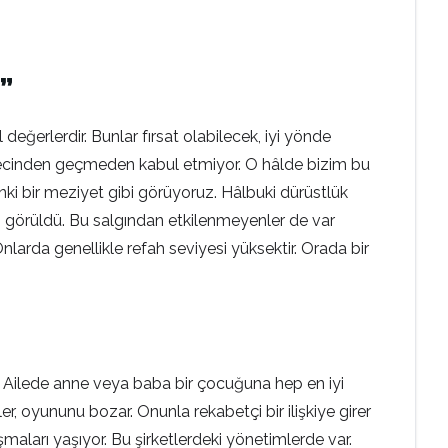
r”
değerlerdir. Bunlar fırsat olabilecek, iyi yönde
 süzgecinden geçmeden kabul etmiyor. O hâlde bizim bu
nki bir meziyet gibi görüyoruz. Hâlbuki dürüstlük
isi görüldü. Bu salgından etkilenmeyenler de var
larda genellikle refah seviyesi yüksektir. Orada bir
ün. Ailede anne veya baba bir çocuğuna hep en iyi
er, oyununu bozar. Onunla rekabetçi bir ilişkiye girer
şmaları yaşıyor. Bu şirketlerdeki yönetimlerde var.