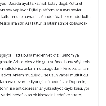
sı. Burada ayakta kalmak kolay değil. Kültürel
 şey yapılıyor. Dijital platformlarla aynı şeyler
zim kültürümüze hayranlar. Anadolu’da hem maddi kültür
idir, irfanıdır. Asıl kültür binaların içinde dolaşacak
gılıyor. Hatta buna medeniyet krizi Kaliforniya
ktır. Aristoteles 2 bin 500 yıl önce bunu söylemiş.
 mutluluk ise anlam mutluluğudur. Fikir, ideal, anlam
ar istiyor. Anlam mutluluğu ise uzun vadeli mutluluğu
salgılamaya devam ediyor çünkü hedefi var. Dopamin,
nini ise antidepresanlar yükseltiyor, kaybı karşılıyor.
adeli hedefi olan bir kimsedir. Hedef ve strateji