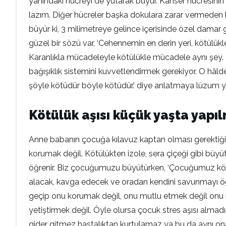
yanındaki hücreyi de yutarak büyür. Kanser hücresinin ü
lazım. Diğer hücreler başka dokulara zarar vermeden b
büyür ki, 3 milimetreye gelince içerisinde özel damar ge
güzel bir sözü var, ‘Cehennemin en derin yeri, kötülükler 
Karanlıkla mücadeleyle kötülükle mücadele aynı şey. K
bağışıklık sistemini kuvvetlendirmek gerekiyor. O hâld
şöyle kötüdür böyle kötüdür.’ diye anlatmaya lüzum yok.
Kötülük aşısı küçük yaşta yapıl
Anne babanın çocuğa kılavuz kaptan olması gerektiğin
korumak değil. Kötülükten izole, sera çiçeği gibi büyüt
öğrenir. Biz çocuğumuzu büyütürken, ‘Çocuğumuz kötül
alacak, kavga edecek ve oradan kendini savunmayı öğr
geçip onu korumak değil, onu mutlu etmek değil onu ha
yetiştirmek değil. Öyle olursa çocuk stres aşısı almadı
gider gitmez hastalıktan kurtulamaz ya bu da aynı ona