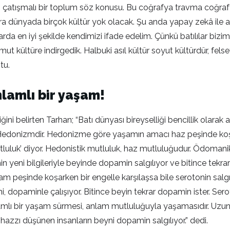
çatışmalı bir toplum söz konusu. Bu coğrafya travma coğrafya
a dünyada birçok kültür yok olacak. Şu anda yapay zekâ ile aynı
arda en iyi şekilde kendimizi ifade edelim. Çünkü batılılar bi
kültüre indirgedik. Halbuki asıl kültür soyut kültürdür, felsefes
ştu.
nlamlı bir yaşam!
belirten Tarhan; “Batı dünyası bireyselliği bencillik olarak al
 Hedonizmdir. Hedonizme göre yaşamın amacı haz peşinde koşma
luluk’ diyor. Hedonistik mutluluk, haz mutluluğudur. Ödomanik
in yeni bilgileriyle beyinde dopamin salgılıyor ve bitince tekr
 anlam peşinde koşarken bir engelle karşılaşsa bile serotonin 
i, dopaminle çalışıyor. Bitince beyin tekrar dopamin ister. Seroto
amlı bir yaşam sürmesi, anlam mutluluğuyla yaşamasıdır. Uzun v
 hazzı düşünen insanların beyni dopamin salgılıyor.” dedi.