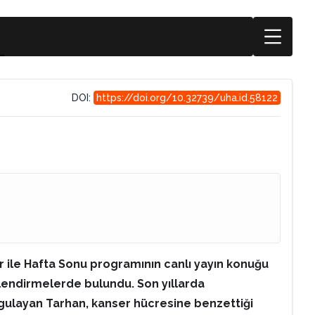
DOI:
https://doi.org/10.32739/uha.id.58122
r ile Hafta Sonu programının canlı yayın konuğu
ğerlendirmelerde bulundu. Son yıllarda
rgulayan Tarhan, kanser hücresine benzettiği