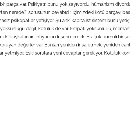
ir parça var. Psikiyatri bunu yok sayıyordu, hümanizm diyordu.
‘Şeytan nerede?’ sorusunun cevabıdır. İçimizdeki kötü parçayı be
ız psikopatlar yetişiyor. Şu anki kapitalist sistem bunu yetiştir
yoksunluğu değil, kötülük de var. Empati yoksunluğu, merhame
ünmek, başkalarının ihtiyacını düşünmemek. Bu çok önemli bir ş
bizi koruyan değerler var. Bunları yeniden inşa etmek, yeniden 
plar yetmiyor. Eski sorulara yeni cevaplar gerekiyor. Kötülük 