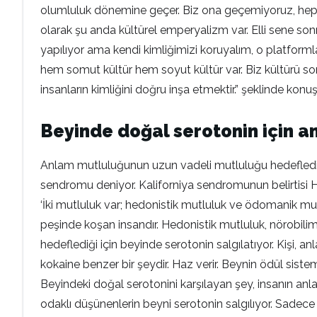
olumluluk dönemine geçer. Biz ona geçemiyoruz, hep 
olarak şu anda kültürel emperyalizm var. Elli sene sonr
yapılıyor ama kendi kimliğimizi koruyalım, o platforml
hem somut kültür hem soyut kültür var. Biz kültürü somut 
insanların kimliğini doğru inşa etmektir.” şeklinde konu
Beyinde doğal serotonin için a
Anlam mutluluğunun uzun vadeli mutluluğu hedeflediğini 
sendromu deniyor. Kaliforniya sendromunun belirtisi
‘İki mutluluk var; hedonistik mutluluk ve ödomanik mut
peşinde koşan insandır. Hedonistik mutluluk, nörobilim
hedeflediği için beyinde serotonin salgılatıyor. Kişi,
kokaine benzer bir şeydir. Haz verir. Beynin ödül sistem
Beyindeki doğal serotonini karşılayan şey, insanın anl
odaklı düşünenlerin beyni serotonin salgılıyor. Sadece