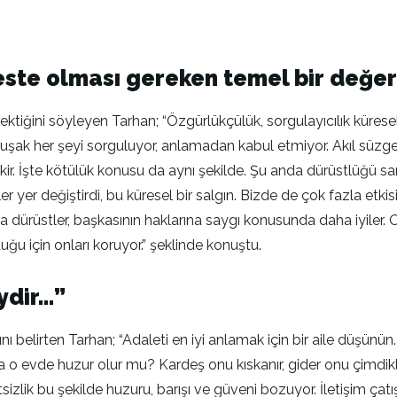
este olması gereken temel bir değe
ktiğini söyleyen Tarhan; “Özgürlükçülük, sorgulayıcılık küresel 
. Yeni kuşak her şeyi sorguluyor, anlamadan kabul etmiyor. Akıl
r. İşte kötülük konusu da aynı şekilde. Şu anda dürüstlüğü sa
r yer değiştirdi, bu küresel bir salgın. Bizde de çok fazla etk
dürüstler, başkasının haklarına saygı konusunda daha iyiler. On
u için onları koruyor.” şeklinde konuştu.
ydir…”
nı belirten Tarhan; “Adaleti en iyi anlamak için bir aile düşün
rsa o evde huzur olur mu? Kardeş onu kıskanır, gider onu çimdikl
izlik bu şekilde huzuru, barışı ve güveni bozuyor. İletişim çatı