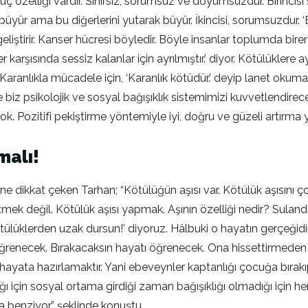
ç özelliği vardır. Sınırsız, sorumsuz ve doyumsuzdur. Birincisi
üyür ama bu diğerlerini yutarak büyür. İkincisi, sorumsuzdur.
liştirir. Kanser hücresi böyledir. Böyle insanlar toplumda birer 
karşısında sessiz kalanlar için ayrılmıştır.’ diyor. Kötülüklere a
aranlıkla mücadele için, ‘Karanlık kötüdür.’ deyip lanet oku
e biz psikolojik ve sosyal bağışıklık sistemimizi kuvvetlendire
 Pozitifi pekiştirme yöntemiyle iyi, doğru ve güzeli artırma yö
malı!
e dikkat çeken Tarhan; “Kötülüğün aşısı var. Kötülük aşısını
mek değil. Kötülük aşısı yapmak. Aşının özelliği nedir? Sulandı
üklerden uzak dursun!’ diyoruz. Hâlbuki o hayatın gerçeğidir
enecek. Bırakacaksın hayatı öğrenecek. Ona hissettirmeden r
yata hazırlamaktır. Yani ebeveynler kaptanlığı çocuğa bırakıp
ğı için sosyal ortama girdiği zaman bağışıklığı olmadığı için h
 benziyor.” şeklinde konuştu.