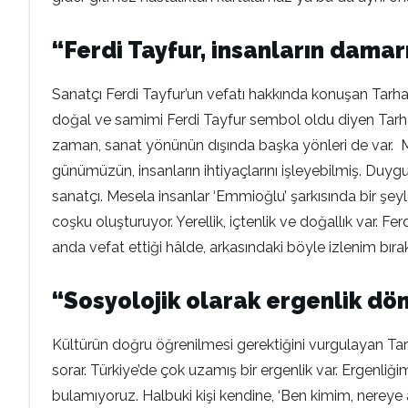
“Ferdi Tayfur, insanların dama
Sanatçı Ferdi Tayfur’un vefatı hakkında konuşan Tarhan
doğal ve samimi Ferdi Tayfur sembol oldu diyen Tarhan
zaman, sanat yönünün dışında başka yönleri de var. Me
günümüzün, insanların ihtiyaçlarını işleyebilmiş. Duygul
sanatçı. Mesela insanlar ‘Emmioğlu’ şarkısında bir şeyl
coşku oluşturuyor. Yerellik, içtenlik ve doğallık var. F
anda vefat ettiği hâlde, arkasındaki böyle izlenim bıra
“Sosyolojik olarak ergenlik d
Kültürün doğru öğrenilmesi gerektiğini vurgulayan Tarh
sorar. Türkiye’de çok uzamış bir ergenlik var. Ergenliği
bulamıyoruz. Halbuki kişi kendine, ‘Ben kimim, nereye a