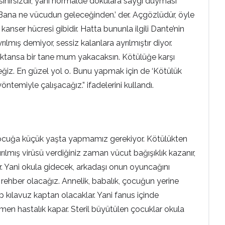
 sınırsızdır, yani normalde dokulara saygı duyması
 ‘Bana ne vücudun geleceğinden.’ der. Açgözlüdür, öyle
kanser hücresi gibidir. Hatta bununla ilgili Dante’nin
yrılmış demiyor, sessiz kalanlara ayrılmıştır diyor.
maktansa bir tane mum yakacaksın. Kötülüğe karşı
ceğiz. En güzel yol o. Bunu yapmak için de ‘Kötülük
ntemiyle çalışacağız.” ifadelerini kullandı.
 çocuğa küçük yaşta yapmamız gerekiyor. Kötülükten
rılmış virüsü verdiğiniz zaman vücut bağışıklık kazanır,
. Yani okula gidecek, arkadaşı onun oyuncağını
ehber olacağız. Annelik, babalık, çocuğun yerine
 kılavuz kaptan olacaklar. Yani fanus içinde
emen hastalık kapar. Steril büyütülen çocuklar okula