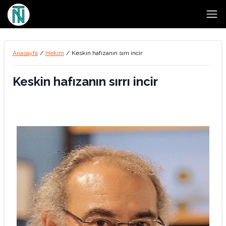
Open
Anasayfa
/
Hekim
/
Keskin hafızanın sırrı incir
Keskin hafızanın sırrı incir