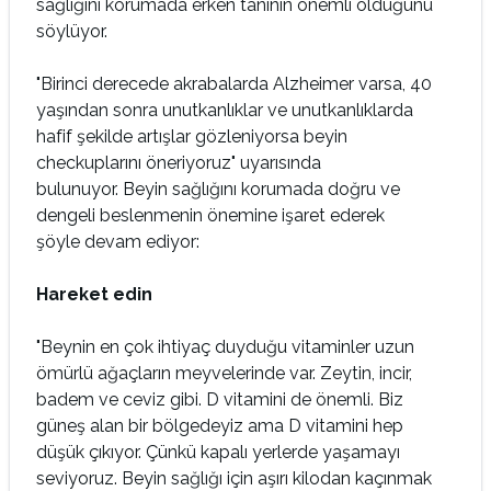
sağlığını korumada
erken tanının
önemli olduğunu
söylüyor.
"Birinci derecede
akrabalarda Alzheimer
varsa, 40
yaşından
sonra unutkanlıklar ve
unutkanlıklarda
hafif
şekilde artışlar gözleniyorsa
beyin
checkuplarını
öneriyoruz"
uyarısında
bulunuyor.
Beyin sağlığını korumada
doğru ve
dengeli
beslenmenin önemine
işaret ederek
şöyle
devam ediyor:
Hareket edin
"Beynin en çok ihtiyaç duyduğu vitaminler uzun
ömürlü ağaçların meyvelerinde var. Zeytin, incir,
badem ve ceviz gibi. D vitamini de önemli. Biz
güneş alan bir bölgedeyiz ama D vitamini hep
düşük çıkıyor. Çünkü kapalı yerlerde yaşamayı
seviyoruz. Beyin sağlığı için aşırı kilodan kaçınmak