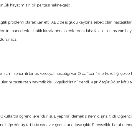
günlük hayatımızın bir parçası haline geldi.
k problemi olarak ilan etti. ABD’de iş gücü kaybına sebep olan hastalıklar 
re’de intihar edenler, trafik kazalarında ölenlerden daha fazla. Her insanın h
ş durumda.
zmin önemli bir psikososyal hastalığı var. O da “ben” merkezciliği çok ortaya
ularını bastırırsan nevrotik kişilik geliştirirsin” dendi. Aşırı özgürlüğün köt
. Okullarda öğrencilere “dur, sus, yapma” demek sistem dışına itildi. Öğrenci i
ncilliğe dönüştü. Hatta canavar çocuklar ortaya çıktı. Bireysellik, beraberi