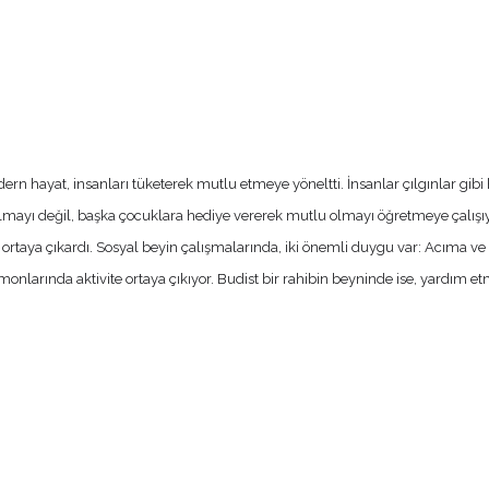
dern hayat, insanları tüketerek mutlu etmeye yöneltti. İnsanlar çılgınlar gi
almayı değil, başka çocuklara hediye vererek mutlu olmayı öğretmeye çalışı
rtaya çıkardı. Sosyal beyin çalışmalarında, iki önemli duygu var: Acıma ve
arında aktivite ortaya çıkıyor. Budist bir rahibin beyninde ise, yardım etm