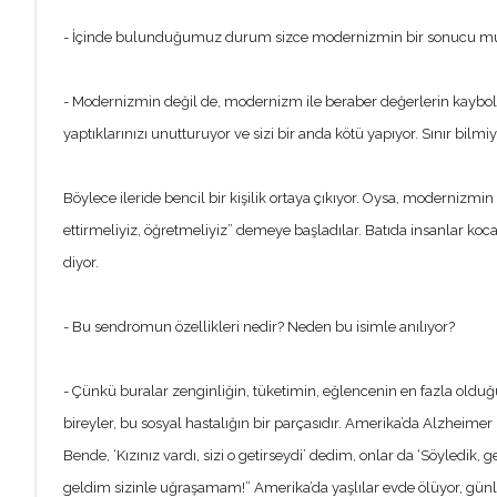
- İçinde bulunduğumuz durum sizce modernizmin bir sonucu m
- Modernizmin değil de, modernizm ile beraber değerlerin kaybolu
yaptıklarınızı unutturuyor ve sizi bir anda kötü yapıyor. Sınır bilmiy
Böylece ileride bencil bir kişilik ortaya çıkıyor. Oysa, modernizm
ettirmeliyiz, öğretmeliyiz” demeye başladılar. Batıda insanlar koca
diyor.
- Bu sendromun özellikleri nedir? Neden bu isimle anılıyor?
- Çünkü buralar zenginliğin, tüketimin, eğlencenin en fazla oldu
bireyler, bu sosyal hastalığın bir parçasıdır. Amerika’da Alzheime
Bende, ‘Kızınız vardı, sizi o getirseydi’ dedim, onlar da ‘Söyledik,
geldim sizinle uğraşamam!” Amerika’da yaşlılar evde ölüyor, günler