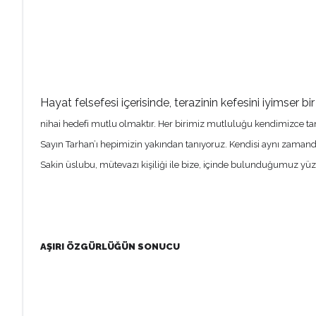
Hayat felsefesi içerisinde, terazinin kefesini iyimser bir
nihai hedefi mutlu olmaktır. Her birimiz mutluluğu kendimizce tan
Sayın Tarhan’ı hepimizin yakından tanıyoruz. Kendisi aynı zamanda
Sakin üslubu, mütevazı kişiliği ile bize, içinde bulunduğumuz yüzyı
AŞIRI ÖZGÜRLÜĞÜN SONUCU