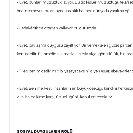
- Evet, bunları mutsuzluk izliyor. Bu tip kişiler mutsuzluğu telaf
önemsemeyen bu anlayış, hastalık halinde dünyada yayılma eğilim
- Fedakârlık da ortadan kalkıyor bu durumda.
- Evet, paylaşma duygusu zayıflıyor. Bir yemekte en güzel parçanın k
konuşabilir. Bilinmelidir ki mesleki hırsla alçakgönüllülük, bir insa
- “Hep benim dediğim gibi yaşayacaksın” diyen eşler, ebeveynler de
- Evet. Ben merkezli insanların en büyük özelliği, kendini herkeste
Aksi halde kime karşı, üstünlüğünü kabul ettirecektir?
SOSYAL DUYGULARIN ROLÜ