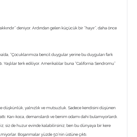
kkındır” deniyor. Ardından gelen küçücük bir “hayır”, daha önce
ika’da, “Çocuklarımıza bencil duygular yerine bu duyguları fark
ı. Yaşlılar terk ediliyor. Amerikalılar buna “California Sendromu”
vke düşkünlük, yalnızlık ve mutsuzluk. Sadece kendisini düşünen
nlattı: Karı-koca, demanslardı ve benim odamı dahi bulamıyorlardı.
niz; siz de huzur evinde kalabilirsiniz; ben bu dünyaya bir kere
elmiyorlar. Boşanmalar yüzde 50’nin üstüne çıktı.