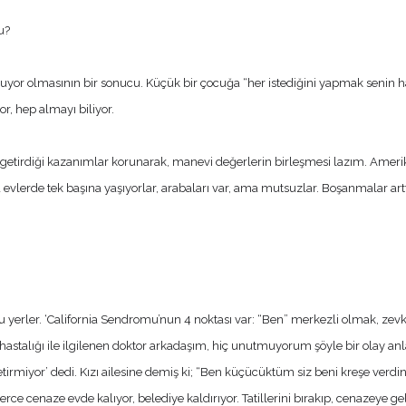
u?
yor olmasının bir sonucu. Küçük bir çocuğa “her istediğini yapmak senin ha
or, hep almayı biliyor.
in getirdiği kazanımlar korunarak, manevi değerlerin birleşmesi lazım. Amer
 evlerde tek başına yaşıyorlar, arabaları var, ama mutsuzlar. Boşanmalar artt
ğu yerler. ‘California Sendromu’nun 4 noktası var: “Ben” merkezli olmak, ze
r hastalığı ile ilgilenen doktor arkadaşım, hiç unutmuyorum şöyle bir olay a
 getirmiyor’ dedi. Kızı ailesine demiş ki; “Ben küçücüktüm siz beni kreşe verdi
ce cenaze evde kalıyor, belediye kaldırıyor. Tatillerini bırakıp, cenazeye g