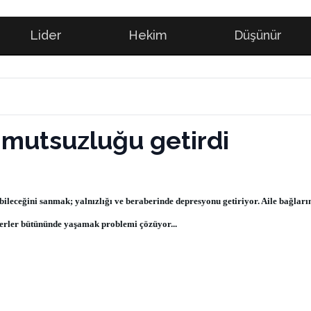
Lider
Hekim
Düşünür
 mutsuzluğu getirdi
leceğini sanmak; yalnızlığı ve beraberinde depresyonu getiriyor. Aile bağları
eğerler bütününde yaşamak problemi çözüyor...