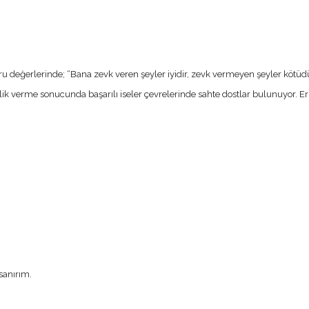
doğru değerlerinde; “Bana zevk veren şeyler iyidir, zevk vermeyen şeyler köt
k verme sonucunda başarılı iseler çevrelerinde sahte dostlar bulunuyor. Erk
sanırım.