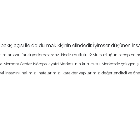
 bakış açısı ile doldurmak kişinin elindedir. İyimser düşünen insan
ımlar; onu farklı yerlerde ararız. Nedir mutluluk? Mutsuzluğun sebepleri n
 Memory Center Nöropsikiyatri Merkezi’nin kurucusu. Merkezde çok geniş bir 
l insanını, halimizi, hatalarımızı, karakter yapılarımızı değerlendirdi ve öne