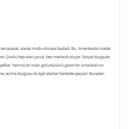
bi harcayarak, alarak mutlu olmaya başladı. Bu, Amerika’da o kadar
yor. Çünkü hep alan çocuk, ben merkezli oluyor. Sosyal duygular
 şefkat. Yanmış bir insan görüntüsünü gören bir Amerikalı’nın
e, acıma duygusu ile ilgili alanlar harekete geçiyor. Buradan