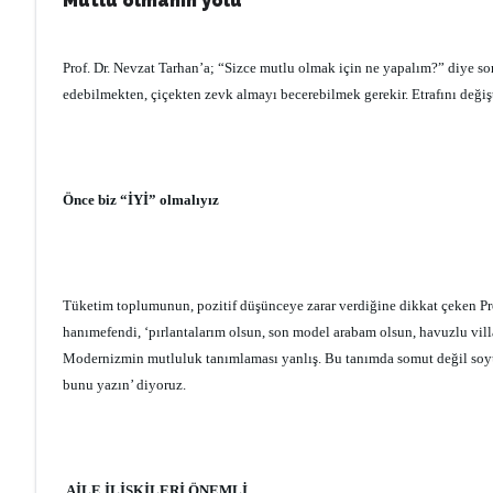
Mutlu olmanın yolu
Prof. Dr. Nevzat Tarhan’a; “Sizce mutlu olmak için ne yapalım?” diye 
edebilmekten, çiçekten zevk almayı becerebilmek gerekir. Etrafını deği
Önce biz “İYİ” olmalıyız
Tüketim toplumunun, pozitif düşünceye zarar verdiğine dikkat çeken Pr
hanımefendi, ‘pırlantalarım olsun, son model arabam olsun, havuzlu vi
Modernizmin mutluluk tanımlaması yanlış. Bu tanımda somut değil soyut 
bunu yazın’ diyoruz.
AİLE İLİŞKİLERİ ÖNEMLİ