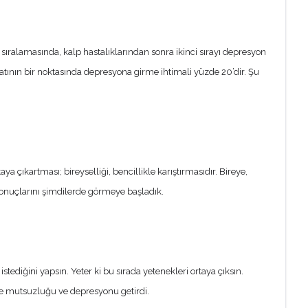
sıralamasında, kalp hastalıklarından sonra ikinci sırayı depresyon
ayatının bir noktasında depresyona girme ihtimali yüzde 20’dir. Şu
 çıkartması; bireyselliği, bencillikle karıştırmasıdır. Bireye,
ü sonuçlarını şimdilerde görmeye başladık.
stediğini yapsın. Yeter ki bu sırada yetenekleri ortaya çıksın.
nde mutsuzluğu ve depresyonu getirdi.