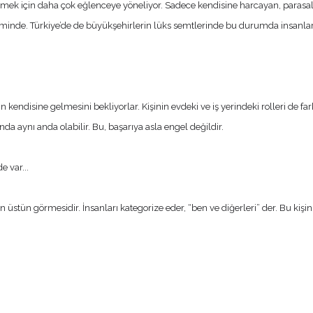
i etmek için daha çok eğlenceye yöneliyor. Sadece kendisine harcayan, paras
inde. Türkiye’de de büyükşehirlerin lüks semtlerinde bu durumda insanlara
endisine gelmesini bekliyorlar. Kişinin evdeki ve iş yerindeki rolleri de farkl
nda aynı anda olabilir. Bu, başarıya asla engel değildir.
 var...
n üstün görmesidir. İnsanları kategorize eder, “ben ve diğerleri” der. Bu kişi