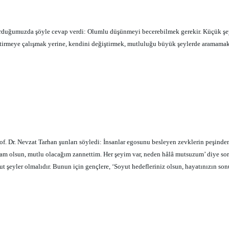
sorduğumuzda şöyle cevap verdi: Olumlu düşünmeyi becerebilmek gerekir. Küçük şe
ştirmeye çalışmak yerine, kendini değiştirmek, mutluluğu büyük şeylerde aramamak 
of. Dr. Nevzat Tarhan şunları söyledi: İnsanlar egosunu besleyen zevklerin peşin
llam olsun, mutlu olacağım zannettim. Her şeyim var, neden hâlâ mutsuzum’ diye s
şeyler olmalıdır. Bunun için gençlere, ‘Soyut hedefleriniz olsun, hayatınızın so