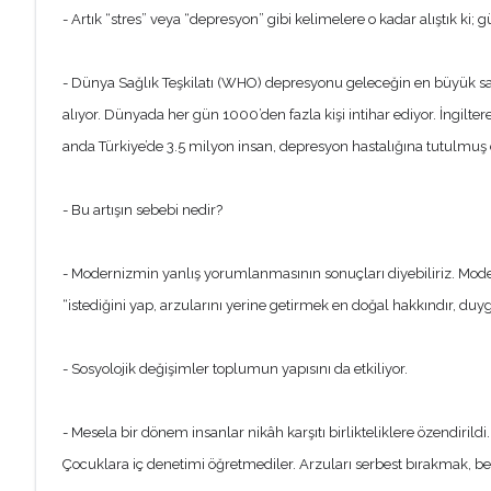
- Artık “stres” veya “depresyon” gibi kelimelere o kadar alıştık ki; 
- Dünya Sağlık Teşkilatı (WHO) depresyonu geleceğin en büyük sağlı
alıyor. Dünyada her gün 1000’den fazla kişi intihar ediyor. İngilte
anda Türkiye’de 3.5 milyon insan, depresyon hastalığına tutulmu
- Bu artışın sebebi nedir?
- Modernizmin yanlış yorumlanmasının sonuçları diyebiliriz. Moderni
“istediğini yap, arzularını yerine getirmek en doğal hakkındır, duyg
- Sosyolojik değişimler toplumun yapısını da etkiliyor.
- Mesela bir dönem insanlar nikâh karşıtı birlikteliklere özendirildi
Çocuklara iç denetimi öğretmediler. Arzuları serbest bırakmak, be