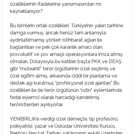
özelliklerinin ifadelerine yansımasından mı
kaynaklanıyor?
Bu isimlerin ortak özellikleri, Türkiye’nin yakın tarihine
damga vurmuş, ancak henüz tam anlamıyla
aydınlatılmamış yönleri; istihbarat ağları ile
bağlantıları ve pek çok karanlık amacı olan,
provokatif ve şov amaçlı operasyonlara imza atmış
olmaları. Dolayısıyla bu katiller, başta PKK ve DEAŞ
gibi “müteahit” terör örgütlerinin özel seçilmiş ve
özel eğitim almış, arkasında ciddi bir planlama ve
destek ağı kurulmuş “profesyonel özel ajanları.” Bu
özellikleri ile de terör örgütünün “rutin” eylemlerinde
fedai eylemci olarak harcadığı kandırılmış
teröristlerden ayrılıyorlar.
YENİBİRLİK’e verdiği özel demeçte, tıp profesörü,
psikiyatrisi, yazar ve Üsküdar Üniversitesi Kurucu
Rektörü Nevzat Tarhan, saldırganın eşkâli üzerinden