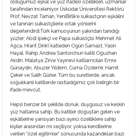
olduğumuz eşkal ve yüz ifadesi özellikleri, uzmanlar
tarafından inceleniyor. Üsküdar Üniversitesi Rektörü
Prof. Nevzat Tarhan, YeniBirlik'e suikastçının eşkâlini
ve tanınan suikastçilerle ortak yönlerini
değerlendirdi.Türk kamuoyunun yakından tanıdığı
yüzler; Abdi İpekçi ve Papa suikastçisi Mehmet Ali
Ağca, Hrant Dink’i katleden Ogün Samast, Yasin
Hayal, Rahip Andrea Santoro’nun katili Oğuzhan
Akdin, Malatya Zirve Yayınevi katliamcıları Emre
Günaydın, Abuzer Yıldırım, Cuma Özdemir, Hamit
Çeker ve Salih Gürler. Tüm bu suretlerde, ancak
soğukkanlı katillerde rastladığımız çok belirgin bir
ifade mevcut.
Hepsi benzer bir şekilde donuk, duygusuz ve keskin
yüz hatlarına sahip. Bu katiller doğuştan gelen ve
eşkâllerine yansıyan bazı ayırıcı özelliklere sahip
kişiler arasından mı seçiliyor, yoksa kendilerine
verilen “özel eğitimler” sonucunda kazandıkları bazı