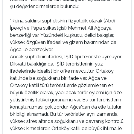
şu değerlendirmelerde bulundu:
“Reina saldırısı şüphelisinin fizyolojik olarak (Abdi
İpekçi ve Papa suikastçisi) Mehmet Ali Ağca’ya
benzerliği var. Yüzündeki kuşkucu, delici bakışlar,
yüksek özgüven ifadesi ve gizem bakımından da
Ağca ile benzeşiyor.
Ancak şüphelinin ifadesi, IŞİD tipi teröriste uymuyor.
Dikkatli bakıldığında, IŞİD teröristlerinin yüz
ifadelerinde idealist bir öfke mevcuttur. Ortaköy
katilinde ise soğukkanlı bir ifade var. Ağca ve
Ortaköy katili türü teröristlerde gözlemlenen en
büyük özellik olarak, yapılacak terör eylemi için özel
yetiştirilmiş tetikçi görünümü var. Bu tür teröristlerin
konuşturulması çok zordur. Ağca’dan da elle tutulur
bir bilgi alınamadı. Bu tür teröristler aynı zamanda
yüksek stres altında soğukkanlı ve davranış kontrolü
yüksek kimselerdir. Ortaköy katili de büyük ihtimalle