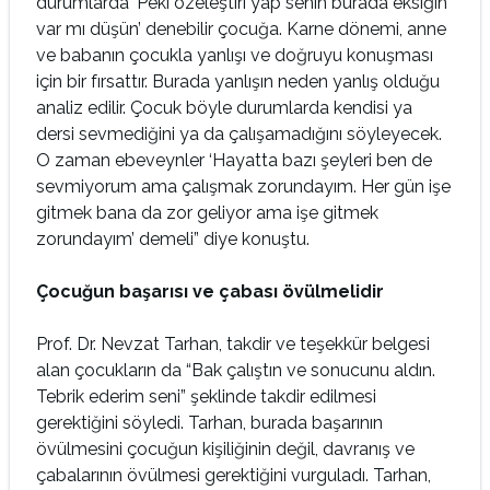
durumlarda ‘Peki özeleştiri yap senin burada eksiğin
var mı düşün’ denebilir çocuğa. Karne dönemi, anne
ve babanın çocukla yanlışı ve doğruyu konuşması
için bir fırsattır. Burada yanlışın neden yanlış olduğu
analiz edilir. Çocuk böyle durumlarda kendisi ya
dersi sevmediğini ya da çalışamadığını söyleyecek.
O zaman ebeveynler ‘Hayatta bazı şeyleri ben de
sevmiyorum ama çalışmak zorundayım. Her gün işe
gitmek bana da zor geliyor ama işe gitmek
zorundayım’ demeli” diye konuştu.
Çocuğun başarısı ve çabası övülmelidir
Prof. Dr. Nevzat Tarhan, takdir ve teşekkür belgesi
alan çocukların da “Bak çalıştın ve sonucunu aldın.
Tebrik ederim seni” şeklinde takdir edilmesi
gerektiğini söyledi. Tarhan, burada başarının
övülmesini çocuğun kişiliğinin değil, davranış ve
çabalarının övülmesi gerektiğini vurguladı. Tarhan,