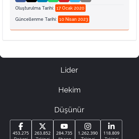
Oluşturulma Tarihi
:
17 Ocak 2020
Güncellenme Tarihi
:
10 Nisan 2023
Lider
Hekim
Düşünür
453.275
263.852
284.735
1.262.390
118.809