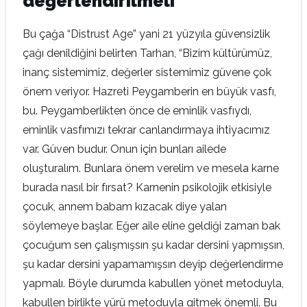
değerlendirilmeli
Bu çağa “Distrust Age” yani 21 yüzyıla güvensizlik
çağı denildiğini belirten Tarhan, “Bizim kültürümüz,
inanç sistemimiz, değerler sistemimiz güvene çok
önem veriyor. Hazreti Peygamberin en büyük vasfı,
bu. Peygamberlikten önce de eminlik vasfıydı,
eminlik vasfımızı tekrar canlandırmaya ihtiyacımız
var. Güven budur. Onun için bunları ailede
oluşturalım. Bunlara önem verelim ve mesela karne
burada nasıl bir fırsat? Karnenin psikolojik etkisiyle
çocuk, annem babam kızacak diye yalan
söylemeye başlar. Eğer aile eline geldiği zaman bak
çocuğum sen çalışmışsın şu kadar dersini yapmışsın,
şu kadar dersini yapamamışsın deyip değerlendirme
yapmalı. Böyle durumda kabullen yönet metoduyla,
kabullen birlikte yürü metoduyla gitmek önemli. Bu