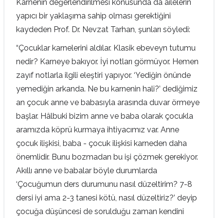
Karnenin değerlendirilmesi konusunda da ailelerin
yapıcı bir yaklaşıma sahip olması gerektiğini
kaydeden Prof. Dr. Nevzat Tarhan, şunları söyledi:
“Çocuklar karnelerini aldılar. Klasik ebeveyn tutumu
nedir? Karneye bakıyor. İyi notları görmüyor. Hemen
zayıf notlarla ilgili eleştiri yapıyor. ‘Yediğin önünde
yemediğin arkanda. Ne bu karnenin hali?’ dediğimiz
an çocuk anne ve babasıyla arasında duvar örmeye
başlar. Hâlbuki bizim anne ve baba olarak çocukla
aramızda köprü kurmaya ihtiyacımız var. Anne
çocuk ilişkisi, baba - çocuk ilişkisi karneden daha
önemlidir. Bunu bozmadan bu işi çözmek gerekiyor.
Akıllı anne ve babalar böyle durumlarda
‘Çocuğumun ders durumunu nasıl düzeltirim? 7-8
dersi iyi ama 2-3 tanesi kötü, nasıl düzeltiriz?’ deyip
çocuğa düşüncesi de sorulduğu zaman kendini