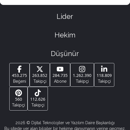
Lider
Hekim
Düşünür
453.275
263.852
284.735
1.262.390
118.809
Beğeni
Takipçi
Abone
Takipçi
Takipçi
560
112.626
Takipçi
Takipçi
2026
© Dijital Teknolojiler ve Yazılım Daire Başkanlığı
Bu sitede yer alan bilgiler bir hekime danışmanın yerine geçmez.