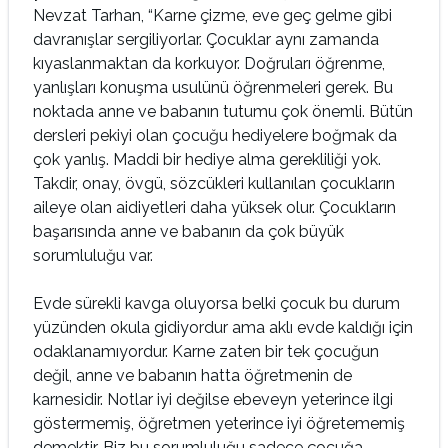
Nevzat Tarhan, “Karne çizme, eve geç gelme gibi
davranışlar sergiliyorlar. Çocuklar aynı zamanda
kıyaslanmaktan da korkuyor. Doğruları öğrenme,
yanlışları konuşma usulünü öğrenmeleri gerek. Bu
noktada anne ve babanın tutumu çok önemli. Bütün
dersleri pekiyi olan çocuğu hediyelere boğmak da
çok yanlış. Maddi bir hediye alma gerekliliği yok.
Takdir, onay, övgü, sözcükleri kullanılan çocukların
aileye olan aidiyetleri daha yüksek olur. Çocukların
başarısında anne ve babanın da çok büyük
sorumluluğu var.
Evde sürekli kavga oluyorsa belki çocuk bu durum
yüzünden okula gidiyordur ama aklı evde kaldığı için
odaklanamıyordur. Karne zaten bir tek çocuğun
değil, anne ve babanın hatta öğretmenin de
karnesidir. Notlar iyi değilse ebeveyn yeterince ilgi
göstermemiş, öğretmen yeterince iyi öğretememiş
demektir. Biz bu sorumluluğu sadece çocuğa