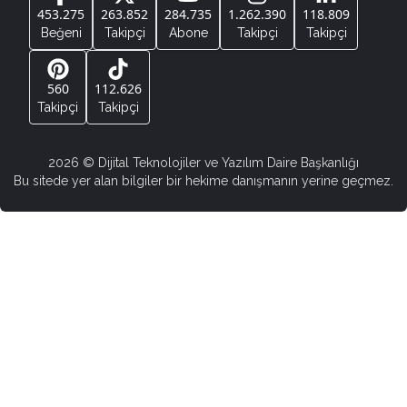
453.275
263.852
284.735
1.262.390
118.809
Beğeni
Takipçi
Abone
Takipçi
Takipçi
560
112.626
Takipçi
Takipçi
2026
© Dijital Teknolojiler ve Yazılım Daire Başkanlığı
Bu sitede yer alan bilgiler bir hekime danışmanın yerine geçmez.