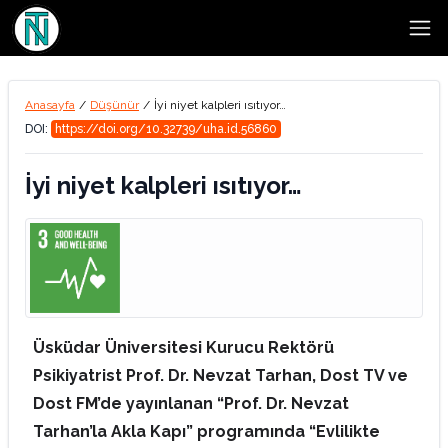
Open
Anasayfa
/
Düşünür
/
İyi niyet kalpleri ısıtıyor…
DOI:
https://doi.org/10.32739/uha.id.56860
İyi niyet kalpleri ısıtıyor…
Üsküdar Üniversitesi Kurucu Rektörü
Psikiyatrist Prof. Dr. Nevzat Tarhan, Dost TV ve
Dost FM’de yayınlanan “Prof. Dr. Nevzat
Tarhan’la Akla Kapı” programında “Evlilikte