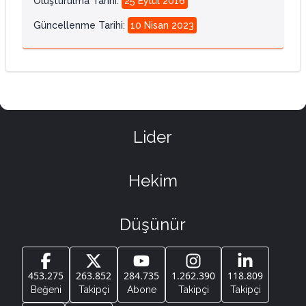
Oluşturulma Tarihi
:
25 Eylül 2016
Güncellenme Tarihi
:
10 Nisan 2023
Lider
Hekim
Düşünür
453.275
263.852
284.735
1.262.390
118.809
Beğeni
Takipçi
Abone
Takipçi
Takipçi