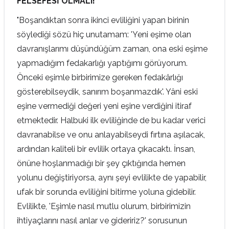
FELSEFESİ OLMALI!
"Boşandıktan sonra ikinci evliliğini yapan birinin
söylediği sözü hiç unutamam: 'Yeni eşime olan
davranışlarımı düşündüğüm zaman, ona eski eşime
yapmadığım fedakarlığı yaptığımı görüyorum.
Önceki eşimle birbirimize gereken fedakârlığı
gösterebilseydik, sanırım boşanmazdık'. Yâni eski
eşine vermediği değeri yeni eşine verdiğini itiraf
etmektedir. Halbuki ilk evliliğinde de bu kadar verici
davranabilse ve onu anlayabilseydi fırtına aşılacak,
ardından kaliteli bir evlilik ortaya çıkacaktı. İnsan,
önüne hoşlanmadığı bir şey çıktığında hemen
yolunu değiştiriyorsa, aynı şeyi evlilikte de yapabilir,
ufak bir sorunda evliliğini bitirme yoluna gidebilir.
Evlilikte, 'Eşimle nasıl mutlu olurum, birbirimizin
ihtiyaçlarını nasıl anlar ve gideririz?' sorusunun