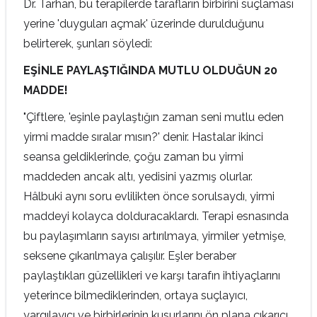
Dr. Tarhan, bu terapilerde tarafların birbirini suçlaması
yerine 'duyguları açmak' üzerinde durulduğunu
belirterek, şunları söyledi:
EŞİNLE PAYLAŞTIĞINDA MUTLU OLDUĞUN 20
MADDE!
"Çiftlere, 'eşinle paylaştığın zaman seni mutlu eden
yirmi madde sıralar mısın?' denir. Hastalar ikinci
seansa geldiklerinde, çoğu zaman bu yirmi
maddeden ancak altı, yedisini yazmış olurlar.
Hâlbuki aynı soru evlilikten önce sorulsaydı, yirmi
maddeyi kolayca dolduracaklardı. Terapi esnasında
bu paylaşımların sayısı artırılmaya, yirmiler yetmişe,
seksene çıkarılmaya çalışılır. Eşler beraber
paylaştıkları güzellikleri ve karşı tarafın ihtiyaçlarını
yeterince bilmediklerinden, ortaya suçlayıcı,
yargılayıcı ve birbirlerinin kusurlarını ön plana çıkarıcı