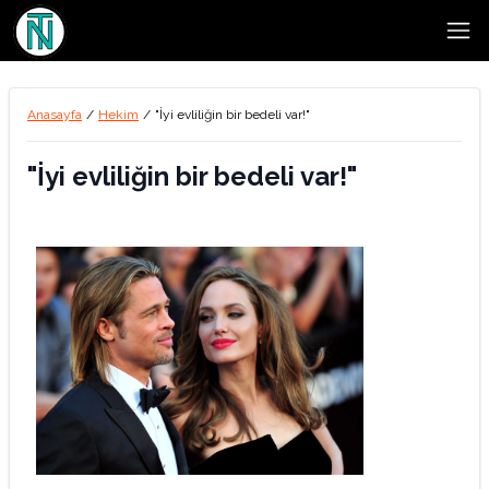
Open
Anasayfa
/
Hekim
/
"İyi evliliğin bir bedeli var!"
"İyi evliliğin bir bedeli var!"