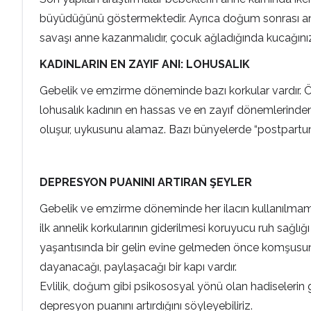
büyüdüğünü göstermektedir. Ayrıca doğum sonrası ann
savaşı anne kazanmalıdır, çocuk ağladığında kucağınıza 
KADINLARIN EN ZAYIF ANI: LOHUSALIK
Gebelik ve emzirme döneminde bazı korkular vardır. 
lohusalık kadının en hassas ve en zayıf dönemlerinden 
oluşur, uykusunu alamaz. Bazı bünyelerde “postpartum p
DEPRESYON PUANINI ARTIRAN ŞEYLER
Gebelik ve emzirme döneminde her ilacın kullanılmamas
ilk annelik korkularının giderilmesi koruyucu ruh sağl
yaşantısında bir gelin evine gelmeden önce komşusunun 
dayanacağı, paylaşacağı bir kapı vardır.
Evlilik, doğum gibi psikososyal yönü olan hadiselerin 
depresyon puanını artırdığını söyleyebiliriz.