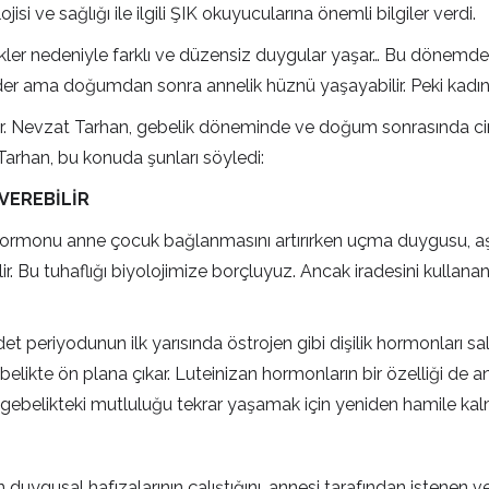
si ve sağlığı ile ilgili ŞIK okuyucularına önemli bilgiler verdi.
ikler nedeniyle farklı ve düzensiz duygular yaşar… Bu dönemde
eder ama doğumdan sonra annelik hüznü yaşayabilir. Peki kadınl
 Dr. Nevzat Tarhan, gebelik döneminde ve doğum sonrasında cin
. Tarhan, bu konuda şunları söyledi:
VEREBİLİR
rmonu anne çocuk bağlanmasını artırırken uçma duygusu, aşk v
ir. Bu tuhaflığı biyolojimize borçluyuz. Ancak iradesini kullana
t periyodunun ilk yarısında östrojen gibi dişilik hormonları salg
belikte ön plana çıkar. Luteinizan hormonların bir özelliği de a
 gebelikteki mutluluğu tekrar yaşamak için yeniden hamile kalm
uygusal hafızalarının çalıştığını, annesi tarafından istenen ve 