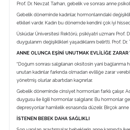
Prof. Dr. Nevzat Tarhan, gebelik ve sonrası anne psikoloji
Gebelik döneminde kadınlar, hormonlarındaki değişikl
etkileri vardır. Kadın bu dönemde kendini çok iyi hiss
Üsküdar Üniversitesi Rektörü, psikiyatri uzmanı Prof.
duygulanım değişiklikleri yaşadıklarını belirtti. Prof. Dr
ANNE OLUNCA EŞİNİ UNUTMAK EVLİLİĞE ZARAR 
“Doğum sonrası salgılanan oksitosin yani bağlanma ho
unutan kadınlar farkında olmadan evliliğe zarar verebil
yönetmiş olurlar abartıdan kaçınırlar.
Gebelik döneminde cinsiyet hormonları farklı çalışır. Ade
duygusu ile ilgili hormonlar salgılanır. Bu hormonlar ge
depresyonlar hamilelik esnasında düzelir. Birçok anne
İSTENEN BEBEK DAHA SAĞLIKLI
Son yapılan araştırmalar bebeklerin anne karnında iken d