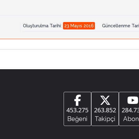
Oluşturulma Tarihi
:
23 Mayıs 2016
Güncellenme Tari
453.275
263.852
284.7
Beğeni
Takipçi
Abon