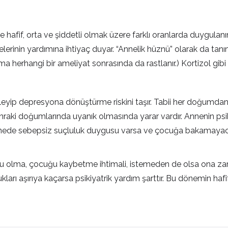
hafif, orta ve şiddetli olmak üzere farklı oranlarda duygulanım
 üyelerinin yardımına ihtiyaç duyar. “Annelik hüznü” olarak da 
uruma herhangi bir ameliyat sonrasında da rastlanır.) Kortizol gi
leyip depresyona dönüştürme riskini taşır. Tabii her doğumdan
ki doğumlarında uyanık olmasında yarar vardır. Annenin psiko
r annede sebepsiz suçluluk duygusu varsa ve çocuğa bakamayac
ma, çocuğu kaybetme ihtimali, istemeden de olsa ona zarar ve
ları aşırıya kaçarsa psikiyatrik yardım şarttır. Bu dönemin 