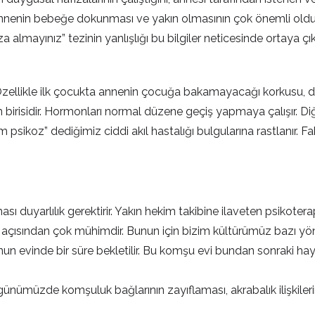
enin bebeğe dokunması ve yakın olmasının çok önemli olduğu 
almayınız” tezinin yanlışlığı bu bilgiler neticesinde ortaya çık
Özellikle ilk çocukta annenin çocuğa bakamayacağı korkusu, 
birisidir. Hormonları normal düzene geçiş yapmaya çalışır. Diğe
sikoz” dediğimiz ciddi akıl hastalığı bulgularına rastlanır. F
ı duyarlılık gerektirir. Yakın hekim takibine ilaveten psikote
ığı açısından çok mühimdir. Bunun için bizim kültürümüz bazı yö
evinde bir süre bekletilir. Bu komşu evi bundan sonraki hayatı
günümüzde komşuluk bağlarının zayıflaması, akrabalık ilişkileri