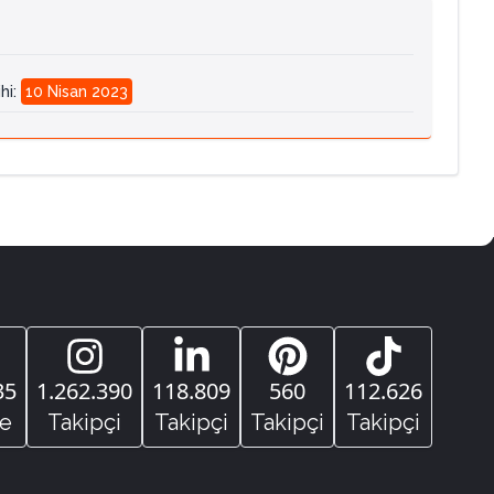
hi
:
10 Nisan 2023
35
1.262.390
118.809
560
112.626
e
Takipçi
Takipçi
Takipçi
Takipçi