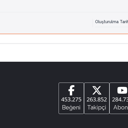
Oluşturulma Tari
453.275
263.852
284.7
Beğeni
Takipçi
Abon