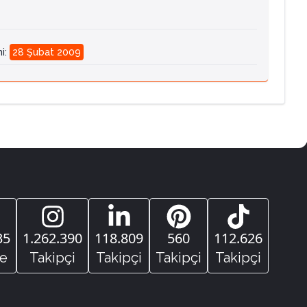
hi
:
28 Şubat 2009
35
1.262.390
118.809
560
112.626
e
Takipçi
Takipçi
Takipçi
Takipçi