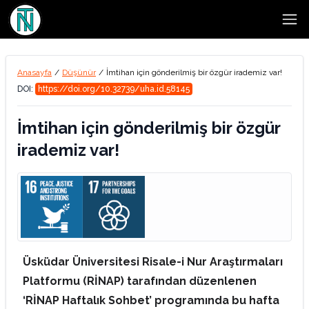
Open
Anasayfa
/
Düşünür
/
İmtihan için gönderilmiş bir özgür irademiz var!
DOI:
https://doi.org/10.32739/uha.id.58145
İmtihan için gönderilmiş bir özgür
irademiz var!
Üsküdar Üniversitesi Risale-i Nur Araştırmaları
Platformu (RİNAP) tarafından düzenlenen
‘RİNAP Haftalık Sohbet’ programında bu hafta