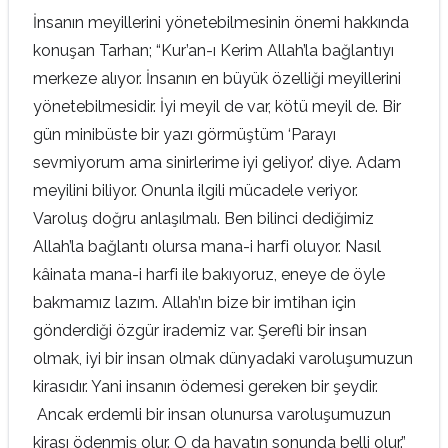
İnsanın meyillerini yönetebilmesinin önemi hakkında
konuşan Tarhan; “Kur’an-ı Kerim Allah’la bağlantıyı
merkeze alıyor. İnsanın en büyük özelliği meyillerini
yönetebilmesidir. İyi meyil de var, kötü meyil de. Bir
gün minibüste bir yazı görmüştüm ‘Parayı
sevmiyorum ama sinirlerime iyi geliyor.’ diye. Adam
meyilini biliyor. Onunla ilgili mücadele veriyor.
Varoluş doğru anlaşılmalı. Ben bilinci dediğimiz
Allah’la bağlantı olursa mana-i harfi oluyor. Nasıl
kâinata mana-i harfi ile bakıyoruz, eneye de öyle
bakmamız lazım. Allah’ın bize bir imtihan için
gönderdiği özgür irademiz var. Şerefli bir insan
olmak, iyi bir insan olmak dünyadaki varoluşumuzun
kirasıdır. Yani insanın ödemesi gereken bir şeydir.
Ancak erdemli bir insan olunursa varoluşumuzun
kirası ödenmiş olur. O da hayatın sonunda belli olur.”