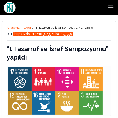
Open
Anasayfa
/
Lider
/
“I. Tasarruf ve İsraf Sempozyumu” yapıldı
DOI:
https://doi.org/10.32739/uha.id.57959
“I. Tasarruf ve İsraf Sempozyumu”
yapıldı