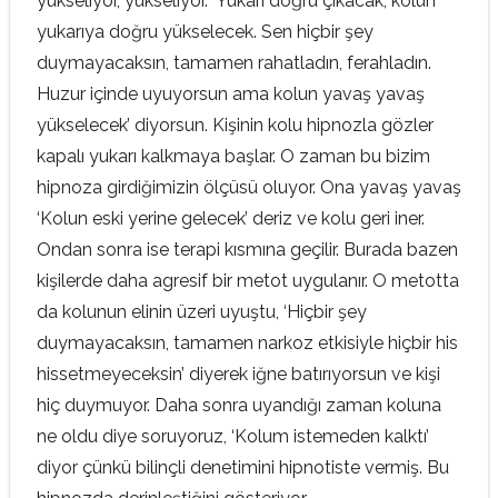
yükseliyor, yükseliyor. ‘Yukarı doğru çıkacak, kolun
yukarıya doğru yükselecek. Sen hiçbir şey
duymayacaksın, tamamen rahatladın, ferahladın.
Huzur içinde uyuyorsun ama kolun yavaş yavaş
yükselecek’ diyorsun. Kişinin kolu hipnozla gözler
kapalı yukarı kalkmaya başlar. O zaman bu bizim
hipnoza girdiğimizin ölçüsü oluyor. Ona yavaş yavaş
‘Kolun eski yerine gelecek’ deriz ve kolu geri iner.
Ondan sonra ise terapi kısmına geçilir. Burada bazen
kişilerde daha agresif bir metot uygulanır. O metotta
da kolunun elinin üzeri uyuştu, ‘Hiçbir şey
duymayacaksın, tamamen narkoz etkisiyle hiçbir his
hissetmeyeceksin’ diyerek iğne batırıyorsun ve kişi
hiç duymuyor. Daha sonra uyandığı zaman koluna
ne oldu diye soruyoruz, ‘Kolum istemeden kalktı’
diyor çünkü bilinçli denetimini hipnotiste vermiş. Bu