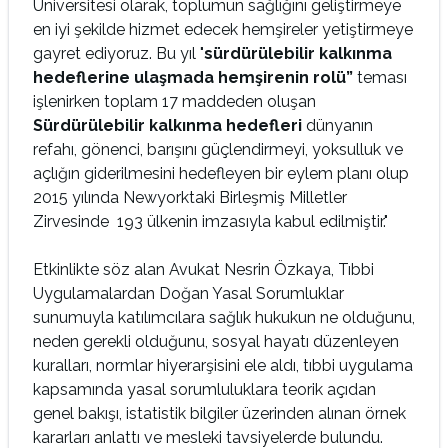
Üniversitesi olarak, toplumun sağlığını geliştirmeye
en iyi şekilde hizmet edecek hemşireler yetiştirmeye
gayret ediyoruz. Bu yıl "
sürdürülebilir kalkınma
hedeflerine ulaşmada hemşirenin rolü”
teması
işlenirken toplam 17 maddeden oluşan
Sürdürülebilir kalkınma hedefleri
dünyanın
refahı, gönenci, barışını güçlendirmeyi, yoksulluk ve
açlığın giderilmesini hedefleyen bir eylem planı olup
2015 yılında Newyorktaki Birleşmiş Milletler
Zirvesinde 193 ülkenin imzasıyla kabul edilmiştir."
Etkinlikte söz alan Avukat Nesrin Özkaya, Tıbbi
Uygulamalardan Doğan Yasal Sorumluklar
sunumuyla katılımcılara sağlık hukukun ne olduğunu,
neden gerekli olduğunu, sosyal hayatı düzenleyen
kuralları, normlar hiyerarşisini ele aldı, tıbbi uygulama
kapsamında yasal sorumluluklara teorik açıdan
genel bakışı, istatistik bilgiler üzerinden alınan örnek
kararları anlattı ve mesleki tavsiyelerde bulundu.