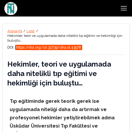
Open
Anasayfa
/
Lider
/
Hekimler, teori ve uygulamada daha nitelikli tıp eğitimi ve hekimliği için
buluştu…
DOI:
https://doi.org/10.32739/uha.id.43578
Hekimler, teori ve uygulamada
daha nitelikli tıp eğitimi ve
hekimliği için buluştu…
Tıp eğitiminde gerek teorik gerek ise
uygulamada niteliği daha da artırmak ve
profesyonel hekimler yetiştirebilmek adına
Üsküdar Üniversitesi Tıp Fakültesi ve