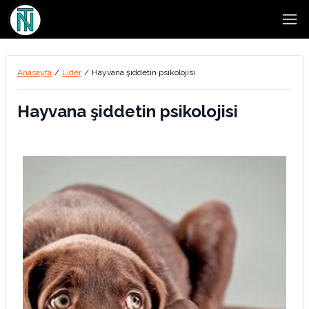
Open
Anasayfa
/
Lider
/
Hayvana şiddetin psikolojisi
Hayvana şiddetin psikolojisi