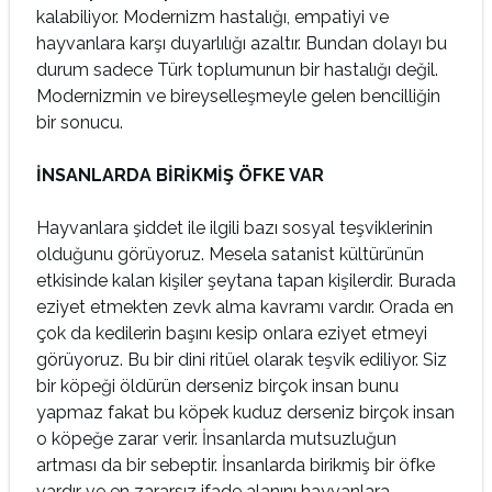
kalabiliyor. Modernizm hastalığı, empatiyi ve
hayvanlara karşı duyarlılığı azaltır. Bundan dolayı bu
durum sadece Türk toplumunun bir hastalığı değil.
Modernizmin ve bireyselleşmeyle gelen bencilliğin
bir sonucu.
İNSANLARDA BİRİKMİŞ ÖFKE VAR
Hayvanlara şiddet ile ilgili bazı sosyal teşviklerinin
olduğunu görüyoruz. Mesela satanist kültürünün
etkisinde kalan kişiler şeytana tapan kişilerdir. Burada
eziyet etmekten zevk alma kavramı vardır. Orada en
çok da kedilerin başını kesip onlara eziyet etmeyi
görüyoruz. Bu bir dini ritüel olarak teşvik ediliyor. Siz
bir köpeği öldürün derseniz birçok insan bunu
yapmaz fakat bu köpek kuduz derseniz birçok insan
o köpeğe zarar verir. İnsanlarda mutsuzluğun
artması da bir sebeptir. İnsanlarda birikmiş bir öfke
vardır ve en zararsız ifade alanını hayvanlara