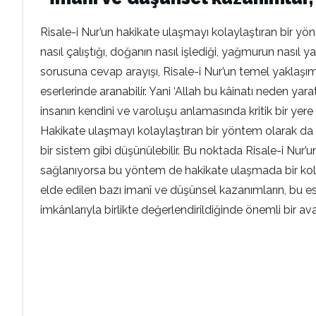
Risale-i Nur’un hakikate ulaşmayı kolaylaştıran bir yö
nasıl çalıştığı, doğanın nasıl işlediği, yağmurun nasıl y
sorusuna cevap arayışı, Risale-i Nur’un temel yaklaşım
eserlerinde aranabilir. Yani ‘Allah bu kâinatı neden yara
insanın kendini ve varoluşu anlamasında kritik bir yer
Hakikate ulaşmayı kolaylaştıran bir yöntem olarak da 
bir sistem gibi düşünülebilir. Bu noktada Risale-i Nur’
sağlanıyorsa bu yöntem de hakikate ulaşmada bir kolay
elde edilen bazı imanî ve düşünsel kazanımların, bu eser
imkânlarıyla birlikte değerlendirildiğinde önemli bir a