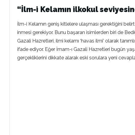
“İlm-i Kelamın ilkokul seviyesi
İlm-i Kelamın geniş kitlelere ulaşması gerektiğini belir
inmesi gerekiyor. Bunu başaran isimlerden biri de Bedi
Gazali Hazretleri, ilmi kelamı ‘havas ilmi’ olarak tanıml
ifade ediyor. Eğer İmam-ı Gazali Hazretleri bugün ya
gerçekliklerini dikkate alarak eski sorulara yeni cevapla