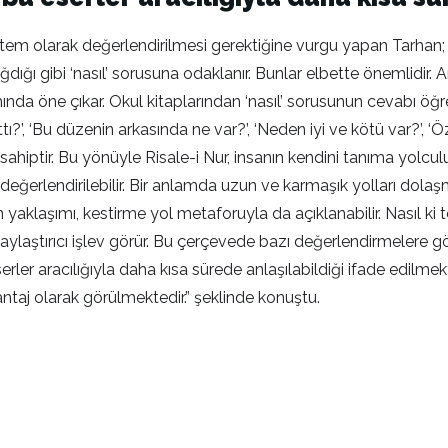
ntem olarak değerlendirilmesi gerektiğine vurgu yapan Tarhan; 
ağdığı gibi ‘nasıl’ sorusuna odaklanır. Bunlar elbette önemlidir. A
ında öne çıkar. Okul kitaplarından ‘nasıl’ sorusunun cevabı öğr
ttı?’, ‘Bu düzenin arkasında ne var?’, ‘Neden iyi ve kötü var?’, ‘Ö
e sahiptir. Bu yönüyle Risale-i Nur, insanın kendini tanıma yol
değerlendirilebilir. Bir anlamda uzun ve karmaşık yolları do
un yaklaşımı, kestirme yol metaforuyla da açıklanabilir. Nasıl 
laştırıcı işlev görür. Bu çerçevede bazı değerlendirmelere gö
ler aracılığıyla daha kısa sürede anlaşılabildiği ifade edilmekt
vantaj olarak görülmektedir.” şeklinde konuştu.