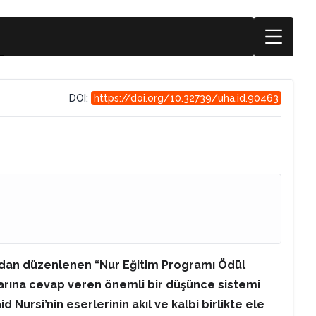
DOI:
https://doi.org/10.32739/uha.id.90463
fından düzenlenen “Nur Eğitim Programı Ödül
larına cevap veren önemli bir düşünce sistemi
 Nursi’nin eserlerinin akıl ve kalbi birlikte ele