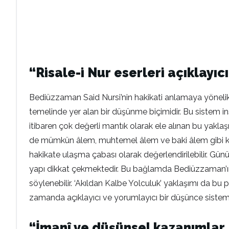
“Risale-i Nur eserleri açıklayı
Bediüzzaman Said Nursi’nin hakikati anlamaya yönelik
temelinde yer alan bir düşünme biçimidir. Bu sistem ins
itibaren çok değerli mantık olarak ele alınan bu yakl
de mümkün âlem, muhtemel âlem ve baki âlem gibi kav
hakikate ulaşma çabası olarak değerlendirilebilir. G
yapı dikkat çekmektedir. Bu bağlamda Bediüzzaman’ın,
söylenebilir. ‘Akıldan Kalbe Yolculuk’ yaklaşımı da bu 
zamanda açıklayıcı ve yorumlayıcı bir düşünce sistemi o
“İmanî ve düşünsel kazanımlar, 