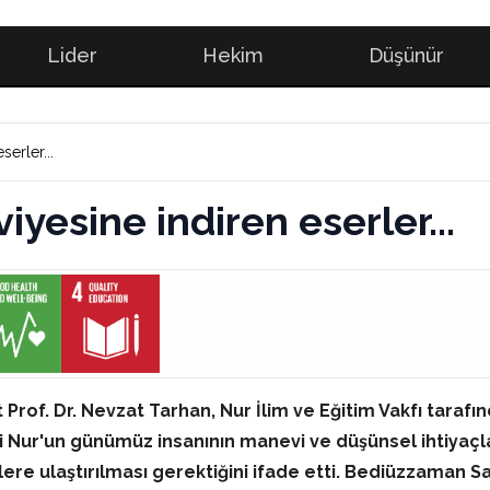
Lider
Hekim
Düşünür
serler...
viyesine indiren eserler...
 Prof. Dr. Nevzat Tarhan, Nur İlim ve Eğitim Vakfı tara
-i Nur'un günümüz insanının manevi ve düşünsel ihtiyaç
re ulaştırılması gerektiğini ifade etti. Bediüzzaman Said