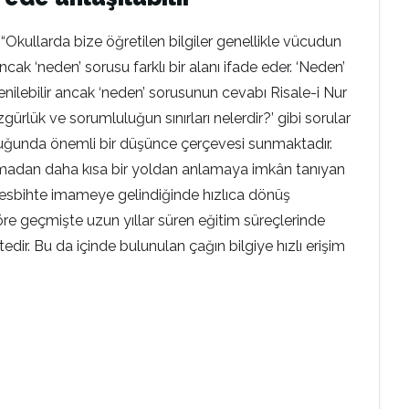
“Okullarda bize öğretilen bilgiler genellikle vücudun
ncak ‘neden’ sorusu farklı bir alanı ifade eder. ‘Neden’
enilebilir ancak ‘neden’ sorusunun cevabı Risale-i Nur
zgürlük ve sorumluluğun sınırları nelerdir?’ gibi sorular
culuğunda önemli bir düşünce çerçevesi sunmaktadır.
laşmadan daha kısa bir yoldan anlamaya imkân tanıyan
ki tesbihte imameye gelindiğinde hızlıca dönüş
re geçmişte uzun yıllar süren eğitim süreçlerinde
edir. Bu da içinde bulunulan çağın bilgiye hızlı erişim