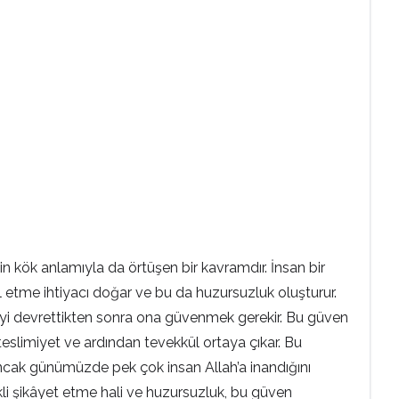
in kök anlamıyla da örtüşen bir kavramdır. İnsan bir
l etme ihtiyacı doğar ve bu da huzursuzluk oluşturur.
tkiyi devrettikten sonra ona güvenmek gerekir. Bu güven
teslimiyet ve ardından tevekkül ortaya çıkar. Bu
. Ancak günümüzde pek çok insan Allah’a inandığını
kli şikâyet etme hali ve huzursuzluk, bu güven