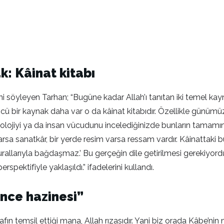
k: Kâinat kitabı
ğini söyleyen Tarhan; “Bugüne kadar Allah’ı tanıtan iki temel ka
ü bir kaynak daha var o da kâinat kitabıdır. Özellikle günümüz
iyolojiyi ya da insan vücudunu incelediğinizde bunların tamamı
arsa sanatkâr, bir yerde resim varsa ressam vardır. Kâinattaki
urallarıyla bağdaşmaz.’ Bu gerçeğin dile getirilmesi gerekiyo
spektifiyle yaklaşıldı.” ifadelerini kullandı.
nce hazinesi”
ın temsil ettiği mana, Allah rızasıdır. Yani biz orada Kâbe’nin