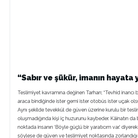
“Sabır ve şükür, imanın hayata
Teslimiyet kavramına değinen Tarhan; “Tevhid inancı be
araca bindiğinde ister gemi ister otobüs ister uçak ol
Aynı şekilde tevekkül de güven üzerine kurulu bir tesl
oluşmadığında kişi iç huzurunu kaybeder. Kâinatın da bi
noktada insanın ‘Böyle güçlü bir yaratıcım var.’ diyer
söylese de güven ve teslimiyet noktasında zorlandığı g