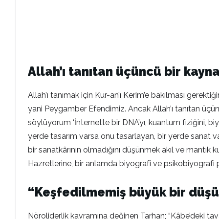
Allah’ı tanıtan üçüncü bir kayna
Allah’ı tanımak için Kur-an’ı Kerim’e bakılması gerekti
yani Peygamber Efendimiz. Ancak Allah’ı tanıtan üçünc
söylüyorum ‘İnternette bir DNA’yı, kuantum fiziğini, b
yerde tasarım varsa onu tasarlayan, bir yerde sanat v
bir sanatkârının olmadığını düşünmek akıl ve mantık k
Hazretlerine, bir anlamda biyografi ve psikobiyografi per
“Keşfedilmemiş büyük bir düşü
Nöroliderlik kavramına değinen Tarhan; “Kâbe’deki tavaf