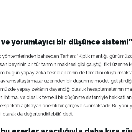
cı ve yorumlayıcı bir düşünce sistemi
 yöntemlerinden bahseden Tarhan; “Kiplik mantığı, günümüzde 
an beyninin bir tür tahmin makinesi gibi çalıştığı fikri üzerine
aşım bugün yapay zekâ teknolojilerinin de temelini oluşturmakt
ramsallaştırmalar üzerinden bir düşünme modeli geliştirdiği 
ünümüzde yapay zekânın dayandığı olasılık hesaplamalarının m
 ihtimal ve olasılık temelli bir düşünme sistemiyle hakikati
perspektifi açıklayan önemli bir çerçeve sunmaktadır. Bu yönüyle
larak da değerlendirilebilir.” dedi.
bu eserler aracılığıyla daha kısa sü