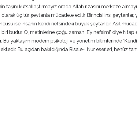
âbe’nin taşını kutsallaştırmayız orada Allah rızasını merkeze al
larak üç tür şeytanla mücadele edilir. Birincisi insi şeytanlar
 üçüncüsü ise insanın kendi nefsindeki büyük şeytandır. Asıl mü
 biri budur. O, metinlerine çoğu zaman ‘Ey nefsim!’ diye hitap
 Bu yaklaşım modern psikoloji ve yönetim bilimlerinde ‘Kendi k
şmektedir. Bu açıdan bakıldığında Risale-i Nur eserleri, henüz