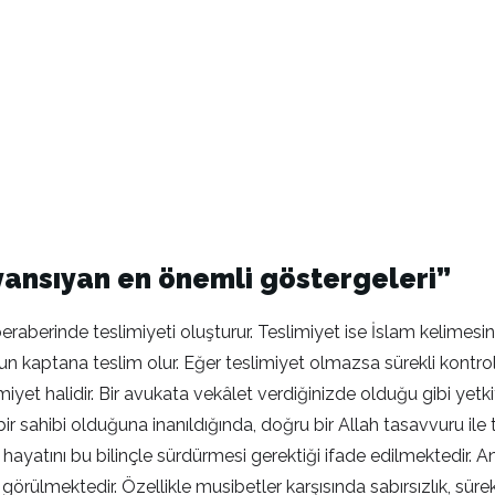
 yansıyan en önemli göstergeleri”
raberinde teslimiyeti oluşturur. Teslimiyet ise İslam kelimesin
sun kaptana teslim olur. Eğer teslimiyet olmazsa sürekli kontro
imiyet halidir. Bir avukata vekâlet verdiğinizde olduğu gibi ye
r sahibi olduğuna inanıldığında, doğru bir Allah tasavvuru ile 
ek hayatını bu bilinçle sürdürmesi gerektiği ifade edilmektedir
örülmektedir. Özellikle musibetler karşısında sabırsızlık, süre