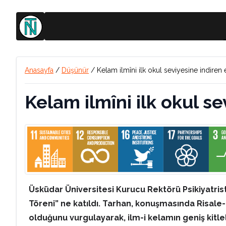
Anasayfa
/
Düşünür
/
Kelam ilmîni ilk okul seviyesine indiren e
Kelam ilmîni ilk okul se
Üsküdar Üniversitesi Kurucu Rektörü Psikiyatrist
Töreni” ne katıldı. Tarhan, konuşmasında Risale
olduğunu vurgulayarak, ilm-i kelamın geniş kitlele