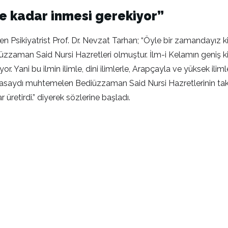
ne kadar inmesi gerekiyor”
ten Psikiyatrist Prof. Dr. Nevzat Tarhan; “Öyle bir zamandayız ki
üzzaman Said Nursi Hazretleri olmuştur. İlm-i Kelamın geniş kit
ıyor. Yani bu ilmin ilimle, dini ilimlerle, Arapçayla ve yüksek il
şasaydı muhtemelen Bediüzzaman Said Nursi Hazretlerinin taki
r üretirdi.” diyerek sözlerine başladı.