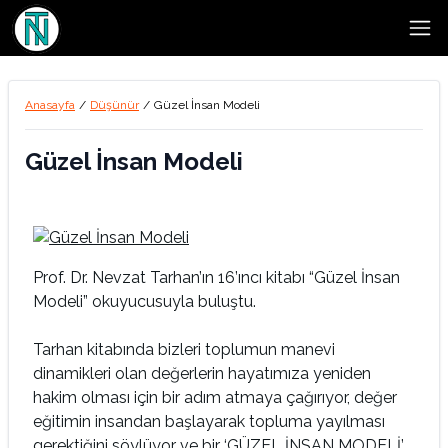
Open
Anasayfa
/
Düşünür
/
Güzel İnsan Modeli
Güzel İnsan Modeli
Prof. Dr. Nevzat Tarhan’ın 16’ıncı kitabı “Güzel İnsan
Modeli” okuyucusuyla buluştu.
Tarhan kitabında bizleri toplumun manevi
dinamikleri olan değerlerin hayatımıza yeniden
hakim olması için bir adım atmaya çağırıyor, değer
eğitimin insandan başlayarak topluma yayılması
gerektiğini söylüyor ve bir ‘GÜZEL İNSAN MODELİ’