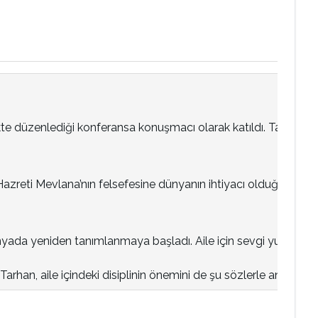
ikte düzenlediği konferansa konuşmacı olarak katıldı. Tarhan 
eti Mevlana’nın felsefesine dünyanın ihtiyacı olduğunu mesle
nyada yeniden tanımlanmaya başladı. Aile için sevgi yuvası deni
rhan, aile içindeki disiplinin önemini de şu sözlerle anlattı: “Ai