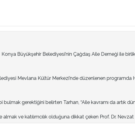
, Konya Büyükşehir Belediyesi’nin Çağdaş Aile Derneği ile birl
ediyesi Mevlana Kültür Merkezi’nde düzenlenen programda Hazr
 bulmak gerektiğini belirten Tarhan, “Aile kavramı da artık dü
e almak ve katılımcılık olduğuna dikkat çeken Prof. Dr. Nevzat Ta