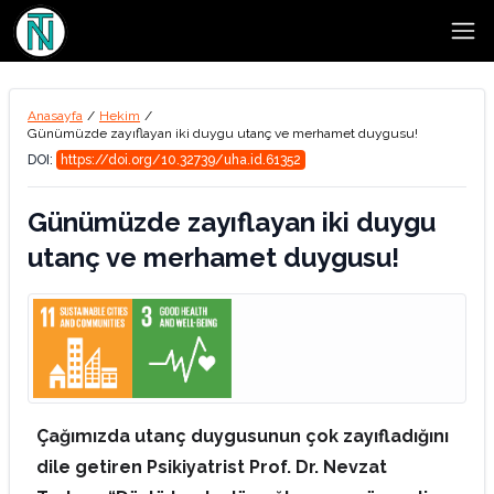
Open
Anasayfa
/
Hekim
/
Günümüzde zayıflayan iki duygu utanç ve merhamet duygusu!
DOI:
https://doi.org/10.32739/uha.id.61352
Günümüzde zayıflayan iki duygu
utanç ve merhamet duygusu!
Çağımızda utanç duygusunun çok zayıfladığını
dile getiren Psikiyatrist Prof. Dr. Nevzat