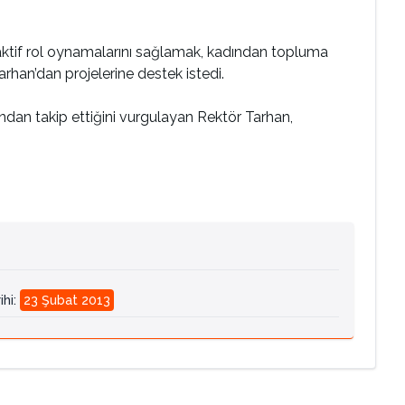
e aktif rol oynamalarını sağlamak, kadından topluma
han’dan projelerine destek istedi.
ından takip ettiğini vurgulayan Rektör Tarhan,
ihi
:
23 Şubat 2013