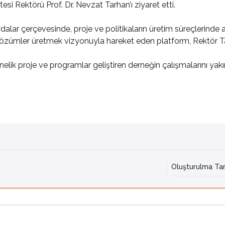
si Rektörü Prof. Dr. Nevzat Tarhan’ı ziyaret etti.
ydalar çerçevesinde, proje ve politikaların üretim süreçlerind
çözümler üretmek vizyonuyla hareket eden platform, Rektör Tar
nelik proje ve programlar geliştiren derneğin çalışmalarını yak
Oluşturulma Tar