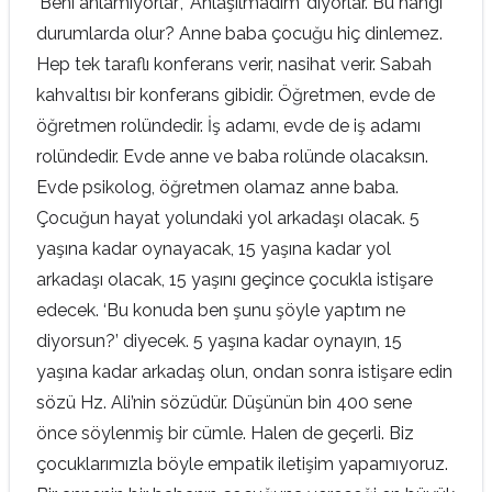
‘Beni anlamıyorlar’, ‘Anlaşılmadım’ diyorlar. Bu hangi
durumlarda olur? Anne baba çocuğu hiç dinlemez.
Hep tek taraflı konferans verir, nasihat verir. Sabah
kahvaltısı bir konferans gibidir. Öğretmen, evde de
öğretmen rolündedir. İş adamı, evde de iş adamı
rolündedir. Evde anne ve baba rolünde olacaksın.
Evde psikolog, öğretmen olamaz anne baba.
Çocuğun hayat yolundaki yol arkadaşı olacak. 5
yaşına kadar oynayacak, 15 yaşına kadar yol
arkadaşı olacak, 15 yaşını geçince çocukla istişare
edecek. ‘Bu konuda ben şunu şöyle yaptım ne
diyorsun?’ diyecek. 5 yaşına kadar oynayın, 15
yaşına kadar arkadaş olun, ondan sonra istişare edin
sözü Hz. Ali’nin sözüdür. Düşünün bin 400 sene
önce söylenmiş bir cümle. Halen de geçerli. Biz
çocuklarımızla böyle empatik iletişim yapamıyoruz.