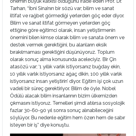
önemin büyük katkısı olduğunu ifade eden Prof. Dr.
Tarhan, “İbni Sina’nın bir sözü var; bilim ve sanat
iltifat ve rağbet görmediği yerlerden göç eder diyor.
Bilim ve sanat iltifat görmeyen yerlerden göç
ettiğine göre eğitimci olarak, insan yetiştirmenin
önemini bilen kimse olarak bilim ve sanata önem ve
destek vermek gerektiğini, bu alanların eksik
bırakılmaması gerektiğini düşünüyoruz. Toplum
olarak sonuç alma konusunda aceleciyiz. Bir Çin
atasözü var; ‘1 yıllık varlık istiyorsanız buğday ekin,
10 yıllık varlık istiyorsanız ağaç dikin, 100 yıllık varlık
istiyorsanız insan yetiştirin’ diyor. Eğitim işi çok uzun
vadeli bir süreç gerektiriyor. Bilim de öyle. Nobel
Ödülü alacak bilim insanlarının bizim ülkemizden
çıkmasını istiyoruz. Temelleri şimdi atılırsa sosyolojik
fazlar 30-60-90 yıl sonra sonuç alınabileceğini
söylüyor. Bu nedenle eğitim hem özen hem de sabır
isteyen bir iş” diye konuştu.