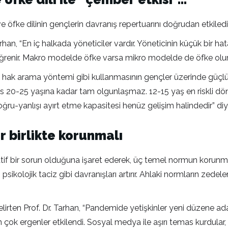
fke dilinin gençlerin davranış repertuarını doğrudan etkilediği
n, “En iç halkada yöneticiler vardır. Yöneticinin küçük bir hatas
ğrenir. Makro modelde öfke varsa mikro modelde de öfke olur.
hak arama yöntemi gibi kullanmasının gençler üzerinde güçlü 
ks 20-25 yaşına kadar tam olgunlaşmaz. 12-15 yaş en riskli döne
ğru-yanlışı ayırt etme kapasitesi henüz gelişim halindedir” di
r birlikte korunmalı
rmatif bir sorun olduğuna işaret ederek, üç temel normun koru
ikolojik taciz gibi davranışları artırır. Ahlaki normların zedel
lirten Prof. Dr. Tarhan, “Pandemide yetişkinler yeni düzene ada
çok ergenler etkilendi. Sosyal medya ile aşırı temas kurdular, 