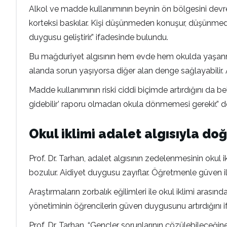
Alkol ve madde kullanımının beynin ön bölgesini devre d
korteksi baskılar. Kişi düşünmeden konuşur, düşünmeden
duygusu geliştirir.” ifadesinde bulundu.
Bu mağduriyet algısının hem evde hem okulda yaşanmas
alanda sorun yaşıyorsa diğer alan denge sağlayabilir. 
Madde kullanımının riski ciddi biçimde artırdığını da b
gidebilir’ raporu olmadan okula dönmemesi gerekir.” d
Okul iklimi adalet algısıyla do
Prof. Dr. Tarhan, adalet algısının zedelenmesinin okul ik
bozulur. Aidiyet duygusu zayıflar. Öğretmenle güven il
Araştırmaların zorbalık eğilimleri ile okul iklimi arasınd
yönetiminin öğrencilerin güven duygusunu artırdığını if
Prof. Dr. Tarhan, “Gençler sorunlarının çözülebileceğine