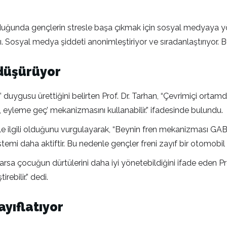
olduğunda gençlerin stresle başa çıkmak için sosyal medyaya yöne
 Sosyal medya şiddeti anonimleştiriyor ve sıradanlaştırıyor. Bu 
 düşürüyor
 duygusu ürettiğini belirten Prof. Dr. Tarhan, “Çevrimiçi ortamd
 eyleme geç’ mekanizmasını kullanabilir.” ifadesinde bulundu.
le ilgili olduğunu vurgulayarak, “Beynin fren mekanizması GA
sistemi daha aktiftir. Bu nedenle gençler freni zayıf bir otomobil
im varsa çocuğun dürtülerini daha iyi yönetebildiğini ifade eden
rebilir.” dedi.
ayıflatıyor