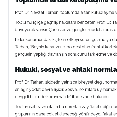
Prof. Dr. Nevzat Tarhan, toplumda artan kutuplaşma ve ö
Toplumu iç içe geçmiş halkalara benzeten Prof. Dr. Tarha
büyüyerek yansır. Çocuklar ve gençler model alarak ö
Lider konumundaki kişilerin öfkeyi sorun çözme ya da 
Tarhan, “Beynin karar verici bölgesi olan frontal korte
gençlerin yaptığı davranışın sonucunu fark etme ve do
Hukuki, sosyal ve ahlaki normla
Prof. Dr. Tarhan, şiddetin yalnızca bireysel değil no
en ağır şiddet davranışıdır. Sosyal normlara uymamak, ps
dengeli biçimde korunmalıdır.” ifadesinde bulundu.
Toplumsal travmaların bu normları zayıflatabildiğini be
gruplarının daha çok etkileneceği yönündeydi fakat en 