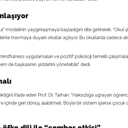
nlaşıyor
kul” modelinin yaygınlaşmaya başladığını dile getirerek, “Okul
 nedenle travmaya duyarlı okullar açılıyor. Bu okullarda sadece
fulness uygulamaları ve pozitif psikoloji temelli çalışmalar ya
em de başkasının şiddetini yönetebilir.” dedi.
malı
tiğini ifade eden Prof. Dr. Tarhan, “Haksızlığa uğrayan öğrenci
e içinde geri dönüş alabilmeli. Böyle bir sistem işlerse çocuk duy
fke dili ile “çember etkisi”…