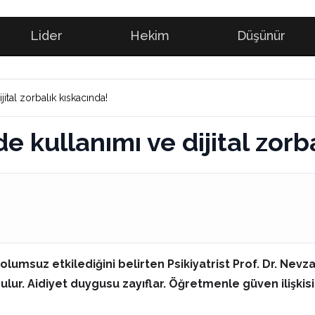
Lider
Hekim
Düşünür
ital zorbalık kıskacında!
e kullanımı ve dijital zorb
lumsuz etkilediğini belirten Psikiyatrist Prof. Dr. Nevzat
zulur. Aidiyet duygusu zayıflar. Öğretmenle güven ilişki