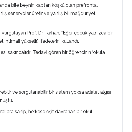
insanda bile beynin kaptan köşkü olan prefrontal
lış senaryolar üretir ve yanlış bir mağduriyet
urgulayan Prof. Dr. Tarhan, “Eğer çocuk yalnızca bir
imali yükselir.” ifadelerini kullandı.
si sakıncalıdır. Tedavi gören bir öğrencinin ‘okula
rebilir ve sorgulanabilir bir sistem yoksa adalet algısı
onuştu.
kurallara sahip, herkese eşit davranan bir okul