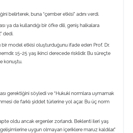
ni belirterek, buna “çember etkisi” adını verdi.
ı ya da kullandığı bir öfke dili, geniş halkalara
” dedi.
bir model etkisi oluşturduğunu ifade eden Prof. Dr.
mdir. 15-25 yaş ikinci derecede risklidir. Bu süreçte
ye konuştu.
nması gerektiğini söyledi ve “Hukuki normlara uymamak
enmesi de farklı şiddet türlerine yol açar. Bu üç norm
pte oldu ancak ergenler zorlandı. Beklenti ileri yaş
gelişimlerine uygun olmayan içeriklere maruz kaldılar.”