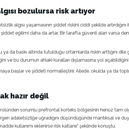
ısı bozulursa risk artıyor
izlik algısı yaşamasının şiddet riskini ciddi şekilde artırdığ
iddet eğilimi daha da artar. Bir tarafta güvenli alan varsa de
a da baskı altında tutulduğu ortamlarda riskin arttığını dile ge
ini ve bu durumun ahlaki kuralları dışlamasına yol açabildiğini
urmaya başlar ve şiddeti normalleştirir. Ailede, okulda ya da to
ak hazır değil
lünden sorumlu prefrontal korteks bölgesinin henüz tam olgun
 “Ergen adaletsizliğe uğradığını düşündüğünde mantıksal ve duy
madde kullanımı eklenirse risk katlanır.” şeklinde konuştu.