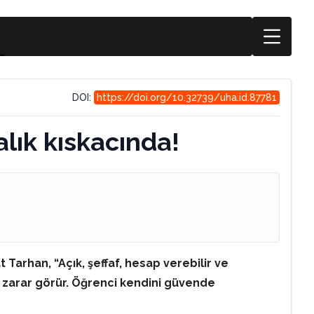
DOI:
https://doi.org/10.32739/uha.id.87781
alık kıskacında!
 Tarhan, “Açık, şeffaf, hesap verebilir ve
si zarar görür. Öğrenci kendini güvende