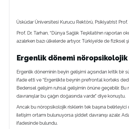
Üsküdar Üniversitesi Kurucu Rektörü, Psikiyatrist Prof
Prof. Dr. Tarhan, “Dünya Sağlık Teşkilatı’nın raporları ok
azalırken bazı ülkelerde artıyor. Türkiye’de de fiziksel 
Ergenlik dönemi nöropsikolojik o
Ergenlik döneminin beyin gelişimi açısından kritik bir
ifade etti ve “Ergenlikte beynin prefrontal korteks d
Bedensel gelişim ruhsal gelişimin önüne geçebilir. Bu 
davranışlar bu çağın doğasında vardır.” diye konuştu.
Ancak bu nöropsikolojik risklerin tek başına belirleyici 
iletişim ortamı bulunuyorsa şiddet davranışı azalır. A
ifadesinde bulundu.