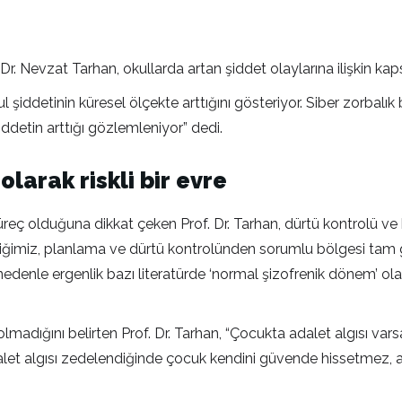
. Dr. Nevzat Tarhan, okullarda artan şiddet olaylarına ilişkin 
ul şiddetinin küresel ölçekte arttığını gösteriyor. Siber zorbalık
şiddetin arttığı gözlemleniyor” dedi.
larak riskli bir evre
 süreç olduğuna dikkat çeken Prof. Dr. Tarhan, dürtü kontrolü 
ediğimiz, planlama ve dürtü kontrolünden sorumlu bölgesi tam
nedenle ergenlik bazı literatürde ‘normal şizofrenik dönem’ ola
olmadığını belirten Prof. Dr. Tarhan, “Çocukta adalet algısı varsa
dalet algısı zedelendiğinde çocuk kendini güvende hissetmez, ah