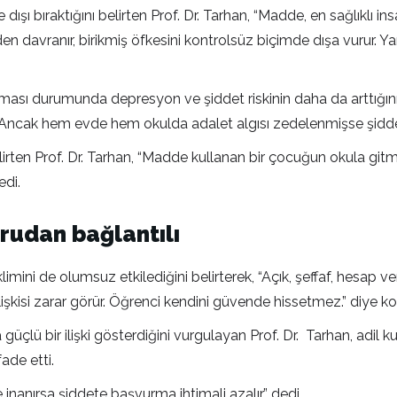
ışı bıraktığını belirten Prof. Dr. Tarhan, “Madde, en sağlıklı 
 davranır, birikmiş öfkesini kontrolsüz biçimde dışa vurur. Yan
ı durumunda depresyon ve şiddet riskinin daha da arttığını v
Ancak hem evde hem okulda adalet algısı zedelenmişse şiddet iht
elirten Prof. Dr. Tarhan, “Madde kullanan bir çocuğun okula gitme
edi.
ğrudan bağlantılı
limini de olumsuz etkilediğini belirterek, “Açık, şeffaf, hesap ve
işkisi zarar görür. Öğrenci kendini güvende hissetmez.” diye k
a güçlü bir ilişki gösterdiğini vurgulayan Prof. Dr. Tarhan, adil 
ade etti.
 inanırsa şiddete başvurma ihtimali azalır.” dedi.