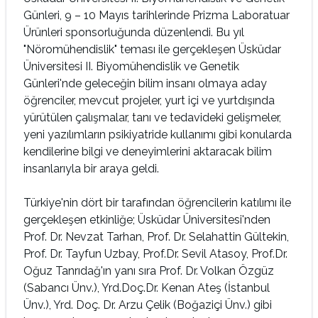
Günleri, 9 – 10 Mayıs tarihlerinde Prizma Laboratuar
Ürünleri sponsorluğunda düzenlendi. Bu yıl
"Nöromühendislik" teması ile gerçekleşen Üsküdar
Üniversitesi II. Biyomühendislik ve Genetik
Günleri'nde geleceğin bilim insanı olmaya aday
öğrenciler, mevcut projeler, yurt içi ve yurtdışında
yürütülen çalışmalar, tanı ve tedavideki gelişmeler,
yeni yazılımların psikiyatride kullanımı gibi konularda
kendilerine bilgi ve deneyimlerini aktaracak bilim
insanlarıyla bir araya geldi.
Türkiye'nin dört bir tarafından öğrencilerin katılımı ile
gerçekleşen etkinliğe; Üsküdar Üniversitesi'nden
Prof. Dr. Nevzat Tarhan, Prof. Dr. Selahattin Gültekin,
Prof. Dr. Tayfun Uzbay, Prof.Dr. Sevil Atasoy, Prof.Dr.
Oğuz Tanrıdağ'ın yanı sıra Prof. Dr. Volkan Özgüz
(Sabancı Ünv.), Yrd.Doç.Dr. Kenan Ateş (İstanbul
Ünv.), Yrd. Doç. Dr. Arzu Çelik (Boğaziçi Ünv.) gibi