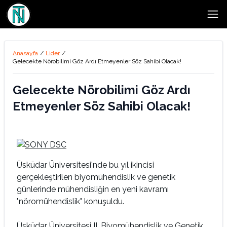
Open
Anasayfa
/
Lider
/
Gelecekte Nörobilimi Göz Ardı Etmeyenler Söz Sahibi Olacak!
Gelecekte Nörobilimi Göz Ardı
Etmeyenler Söz Sahibi Olacak!
Üsküdar Üniversitesi'nde bu yıl ikincisi
gerçekleştirilen biyomühendislik ve genetik
günlerinde mühendisliğin en yeni kavramı
"nöromühendislik" konuşuldu.
Üsküdar Üniversitesi II. Biyomühendislik ve Genetik