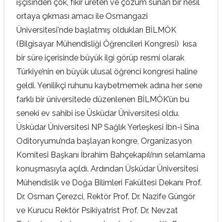
işçisinden çok, fikir üreten ve çözüm sunan bir nesil
ortaya çıkması amacı ile Osmangazi
Üniversitesi'nde başlatmış oldukları BİLMÖK
(Bilgisayar Mühendisliği Öğrencileri Kongresi) kısa
bir süre içerisinde büyük ilgi görüp resmi olarak
Türkiye’nin en büyük ulusal öğrenci kongresi haline
geldi. Yenilikçi ruhunu kaybetmemek adına her sene
farklı bir üniversitede düzenlenen BİLMÖK’ün bu
seneki ev sahibi ise Üsküdar Üniversitesi oldu.
Üsküdar Üniversitesi NP Sağlık Yerleşkesi İbn-i Sina
Oditoryumu’nda başlayan kongre, Organizasyon
Komitesi Başkanı İbrahim Bahçekapılı’nın selamlama
konuşmasıyla açıldı. Ardından Üsküdar Üniversitesi
Mühendislik ve Doğa Bilimleri Fakültesi Dekanı Prof.
Dr. Osman Çerezci, Rektör Prof. Dr. Nazife Güngör
ve Kurucu Rektör Psikiyatrist Prof. Dr. Nevzat