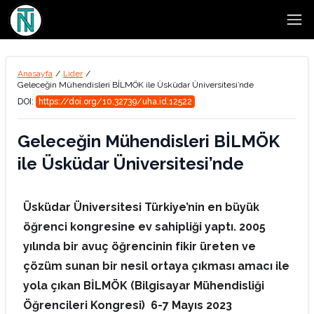
Open
Anasayfa
/
Lider
/
Geleceğin Mühendisleri BİLMÖK ile Üsküdar Üniversitesi’nde
DOI:
https://doi.org/10.32739/uha.id.12522
Geleceğin Mühendisleri BİLMÖK
ile Üsküdar Üniversitesi’nde
Üsküdar Üniversitesi Türkiye’nin en büyük
öğrenci kongresine ev sahipliği yaptı. 2005
yılında bir avuç öğrencinin fikir üreten ve
çözüm sunan bir nesil ortaya çıkması amacı ile
yola çıkan BİLMÖK (Bilgisayar Mühendisliği
Öğrencileri Kongresi) 6-7 Mayıs 2023