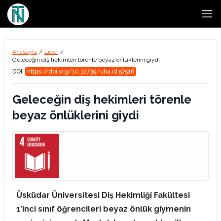
Open
Anasayfa
/
Lider
/
Geleceğin diş hekimleri törenle beyaz önlüklerini giydi
DOI:
https://doi.org/10.32739/uha.id.57516
Geleceğin diş hekimleri törenle
beyaz önlüklerini giydi
Üsküdar Üniversitesi Diş Hekimliği Fakültesi
1’inci sınıf öğrencileri beyaz önlük giymenin