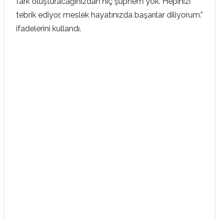
fark oluşturacağınızdan hiç şüphem yok. Hepinizi
tebrik ediyor, meslek hayatınızda başarılar diliyorum.”
ifadelerini kullandı.