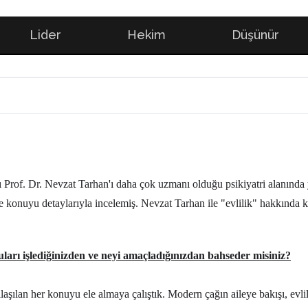
Lider
Hekim
Düşünür
of. Dr. Nevzat Tarhan'ı daha çok uzmanı olduğu psikiyatri alanında yaz
de konuyu detaylarıyla incelemiş. Nevzat Tarhan ile "evlilik" hakkında 
nuları işlediğinizden ve neyi amaçladığınızdan bahseder misiniz?
laşılan her konuyu ele almaya çalıştık. Modern çağın aileye bakışı, evlilik