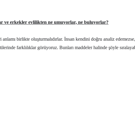
ar ve erkekler evlilikten ne umuyorlar, ne buluyorlar?
leri anlamı birlikte oluşturmalıdırlar. İnsan kendini doğru analiz edemezse
ntilerinde farklılıklar görüyoruz. Bunları maddeler halinde şöyle sıralayab