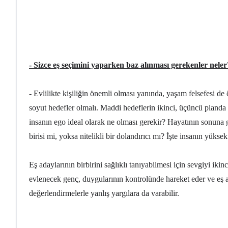
- Sizce eş seçimini yaparken baz alınması gerekenler nele
- Evlilikte kişiliğin önemli olması yanında, yaşam felsefesi de
soyut hedefler olmalı. Maddi hedeflerin ikinci, üçüncü planda o
insanın ego ideal olarak ne olması gerekir? Hayatının sonuna ge
birisi mi, yoksa nitelikli bir dolandırıcı mı? İşte insanın yükse
Eş adaylarının birbirini sağlıklı tanıyabilmesi için sevgiyi ik
evlenecek genç, duygularının kontrolünde hareket eder ve eş a
değerlendirmelerle yanlış yargılara da varabilir.