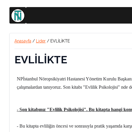
Anasayfa
/
Lider
/
EVLİLİKTE
EVLİLİKTE
NPİstanbul Nöropsikiyatri Hastanesi Yönetim Kurulu Başkanı Pr
çalışmalardan tanıyoruz. Son kitabı "Evlilik Psikolojisi" nde 
- Son kitabınız "Evlilik Psikolojisi". Bu kitapta hangi ko
- Bu kitapta evliliğin öncesi ve sonrasıyla pratik yaşamda karşı