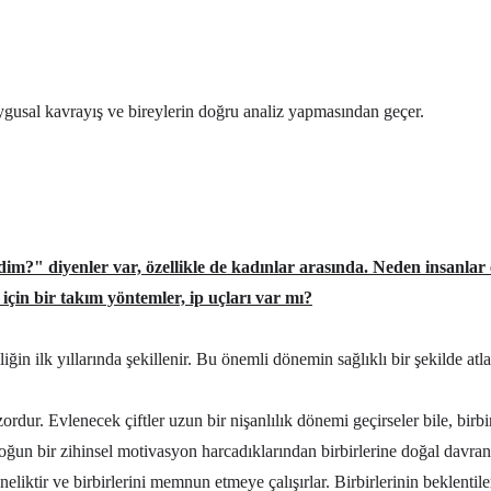
 duygusal kavrayış ve bireylerin doğru analiz yapmasından geçer.
dim?" diyenler var, özellikle de kadınlar arasında. Neden insanlar
k için bir takım yöntemler, ip uçları var mı?
iliğin ilk yıllarında şekillenir. Bu önemli dönemin sağlıklı bir şekilde atla
k zordur. Evlenecek çiftler uzun bir nişanlılık dönemi geçirseler bile, bi
oğun bir zihinsel motivasyon harcadıklarından birbirlerine doğal davran
neliktir ve birbirlerini memnun etmeye çalışırlar. Birbirlerinin beklentiler