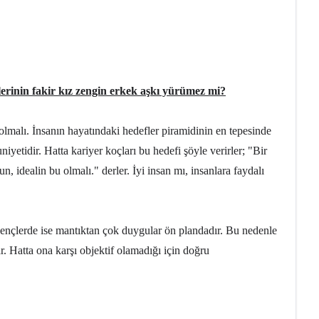
lerinin fakir kız zengin erkek aşkı yürümez mi?
 olmalı. İnsanın hayatındaki hedefler piramidinin en tepesinde
iyetidir. Hatta kariyer koçları bu hedefi şöyle verirler; "Bir
, idealin bu olmalı." derler. İyi insan mı, insanlara faydalı
an gençlerde ise mantıktan çok duygular ön plandadır. Bu nedenle
. Hatta ona karşı objektif olamadığı için doğru