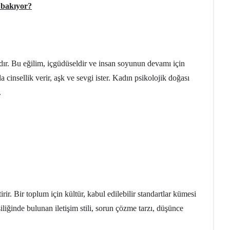
e bakıyor?
ardır. Bu eğilim, içgüdüseldir ve insan soyunun devamı için
da cinsellik verir, aşk ve sevgi ister. Kadın psikolojik doğası
.
rir. Bir toplum için kültür, kabul edilebilir standartlar kümesi
kişiliğinde bulunan iletişim stili, sorun çözme tarzı, düşünce