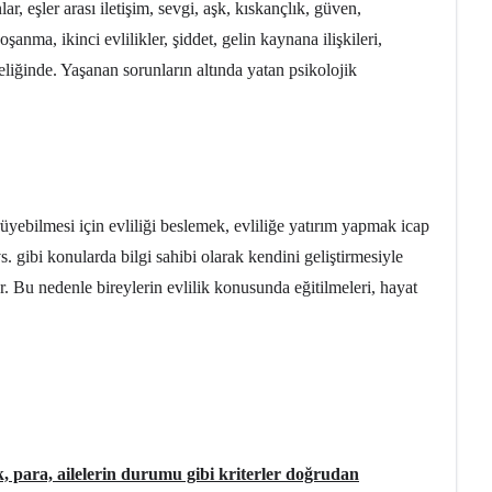
, eşler arası iletişim, sevgi, aşk, kıskançlık, güven,
şanma, ikinci evlilikler, şiddet, gelin kaynana ilişkileri,
teliğinde. Yaşanan sorunların altında yatan psikolojik
ürüyebilmesi için evliliği beslemek, evliliğe yatırım yapmak icap
s. gibi konularda bilgi sahibi olarak kendini geliştirmesiyle
rür. Bu nedenle bireylerin evlilik konusunda eğitilmeleri, hayat
ek, para, ailelerin durumu gibi kriterler doğrudan