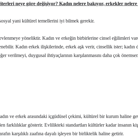
iterleri neye göre değişiyor? Kadın nelere bakıyor, erkekler neler
sosyal yani kültürel temellerini iyi bilmek gerekir.
 evlenmeye yöneliktir. Kadın ve erkeğin birbirlerine cinsel eğilimleri v
enebilir. Kadın erkek ilişkilerinde, erkek aşk verir, cinsellik ister; kadın 
değer verilmeyi, duygusal ihtiyaçlarının karşılanmasını daha çok önemser
Kadın ve erkek arasındaki içgüdüsel çekimi, kültürel bir kurum haline geti
den farklılıklar gösterir. Evlilikteki standartları kültürler kadar insanın 
afın karşılıklı zaafına dayalı işleyen bir birliktelik haline getirir.