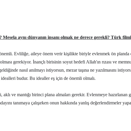
r? Mesela aynı dünyanın insanı olmak ne derece gerekli? Türk film
 önemli. Evliliğe, aileye önem verir kişilikte biriyle evlenmek ön planda
lması gerekiyor. İnançlı birisinin soyut hedefi Allah'ın rızası ve memnun
ldiğinde nasıl anılmayı istiyorsun, mezar taşına ne yazılmasını istiyorsun
k idealleri budur. Bu idealler eş için de önemli olmalı.
inci, aklı ve mantığı birinci plana almaları gerekir. Evlenmeye hazırlan
dayını tanımaya çalışırken onun hakkında yanlış değerlendirmeler yapar