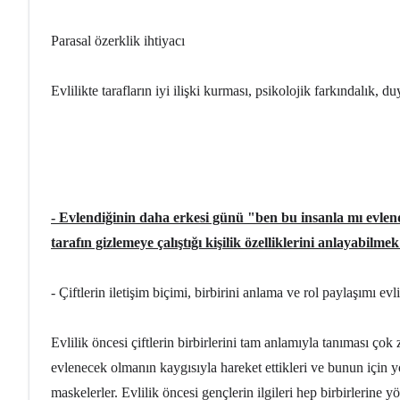
Parasal özerklik ihtiyacı
Evlilikte tarafların iyi ilişki kurması, psikolojik farkındalık,
- Evlendiğinin daha erkesi günü "ben bu insanla mı evlen
tarafın gizlemeye çalıştığı kişilik özelliklerini anlayabilme
- Çiftlerin iletişim biçimi, birbirini anlama ve rol paylaşımı evl
Evlilik öncesi çiftlerin birbirlerini tam anlamıyla tanıması ço
evlenecek olmanın kaygısıyla hareket ettikleri ve bunun için y
maskelerler. Evlilik öncesi gençlerin ilgileri hep birbirlerine yö