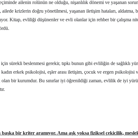
eçiminde ailenin rolünün ne olduğu, nişanlılık dönemi ve yaşanan sorunlar
, ailede krizlerin doğru yönetilmesi, yaşanan iletişim hataları, aldatma, bo
yor. Kitap, evliliği düşünenler ve evli olanlar için rehber bir çalışma ni
ördü.
için sürekli beslenmesi gerekir, tıpkı bunun gibi evliliğin de sağlıklı y
kadın erkek psikolojisi, eşler arası iletişim, çocuk ve ergen psikolojisi v
rı olan bir kurumdur. Bu sınırlar iyi öğrenildiği zaman, evlilik de iyi yü
ır.
n başka bir kriter aramıyor. Ama aşk yoksa fiziksel çekicilik, mesl