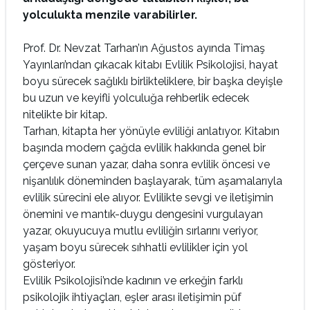
yolculukta menzile varabilirler.
Prof. Dr. Nevzat Tarhan’ın Ağustos ayında Timaş
Yayınları’ndan çıkacak kitabı Evlilik Psikolojisi, hayat
boyu sürecek sağlıklı birlikteliklere, bir başka deyişle
bu uzun ve keyifli yolculuğa rehberlik edecek
nitelikte bir kitap.
Tarhan, kitapta her yönüyle evliliği anlatıyor. Kitabın
başında modern çağda evlilik hakkında genel bir
çerçeve sunan yazar, daha sonra evlilik öncesi ve
nişanlılık döneminden başlayarak, tüm aşamalarıyla
evlilik sürecini ele alıyor. Evlilikte sevgi ve iletişimin
önemini ve mantık-duygu dengesini vurgulayan
yazar, okuyucuya mutlu evliliğin sırlarını veriyor,
yaşam boyu sürecek sıhhatli evlilikler için yol
gösteriyor.
Evlilik Psikolojisi’nde kadının ve erkeğin farklı
psikolojik ihtiyaçları, eşler arası iletişimin püf