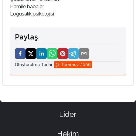
Hamile babalar
Loğusalık psikolojisi
Paylaş
Oluşturulma Tarihi
:
31 Temmuz 2006
Lider
Hekim