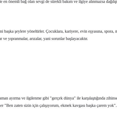
inde en önemli bağ olan sevgi de sürekli bakım ve ilgiye alınmazsa dağılı
ilerini başka şeylere yöneltirler. Çocuklara, kariyere, evin eşyasına, spora
r ve yıpranmalar, arızalar, yani sorunlar başlayacaktır.
aman ayırma ve ilgilenme gibi "gerçek dünya" ile karşılaştığında zihinse
r "Ben zaten sizin için çalışıyorum, ekmek kavgası başka çarem yok". Kı