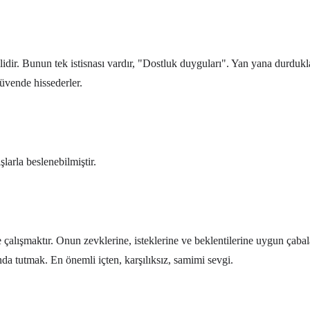
mlidir. Bunun tek istisnası vardır, "Dostluk duyguları". Yan yana durduk
güvende hissederler.
larla beslenebilmiştir.
 çalışmaktır. Onun zevklerine, isteklerine ve beklentilerine uygun çab
da tutmak. En önemli içten, karşılıksız, samimi sevgi.