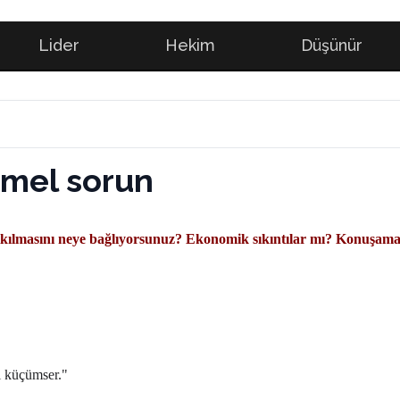
Lider
Hekim
Düşünür
temel sorun
n yıkılmasını neye bağlıyorsunuz? Ekonomik sıkıntılar mı? Konuşa
ni küçümser."