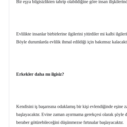
Bir eşya bilgisizlikten tahrip olabildiğine göre insan ilişkiler
Evlilikte insanlar birbirlerine ilgilerini yitirdiler mi kalbi ilg
Böyle durumlarda evlilik ihmal edildiği için bakımsız kalacaktı
Erkekler daha mı ilgisiz?
Kendisini iş başarısına odaklamış bir kişi evlendiğinde eşine z
başlayacaktır. Evine zaman ayırmama gerekçesi olarak şöyle de
beraber götürebileceğini düşünmezse fırtınalar başlayacaktır.