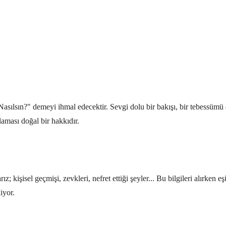
"Nasılsın?" demeyi ihmal edecektir. Sevgi dolu bir bakışı, bir tebessümü
laması doğal bir hakkıdır.
rarız; kişisel geçmişi, zevkleri, nefret ettiği şeyler... Bu bilgileri alır
iyor.