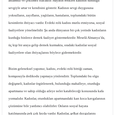
anlamsız ve çekilmez olacaktır. Hayatın renkleri kadının sunduğu
sevgiyle artar ve kendisini gösterir. Kadının sevgi duygusuna
yoksulların, zayıfların, yaşlıların, hastaların, toplumdaki bütün
kesimlerin ihtiyacı vardır. Evdeki rolü kadını mutlu etmiyorsa, sosyal
faaliyetlere yönelmelidir. Şu anda dünyanın bir çok yerinde kadınların
kurduğu binlerce dernek faaliyet göstermektedir. Meselâ Almanya’da,
üç kişi bir araya gelip dernek kurmakta, oradaki kadınlar sosyal
faaliyetlere olan ihtiyaçlarını böylece gidermektedir.
Bizim geleneksel yapımız; kadını, evdeki rolü bittiği zaman,
komşusuyla dedikodu yapmaya yönlendirir. Toplumdaki bu olgu
değişmeli, kadınlar örgütlenerek, bulunduğu mahalleye, oturduğu
apartmana ve sahip olduğu aileye neler katabileceği konusunda kafa
yormalıdır. Kadınlar, oturdukları apartmandaki karı koca kavgalarının
çözümüne bile yardımcı olabilirler. Onların sosyal hayata
katılmasında pek çok fayda vardır. Kadınlar, şefkat duygularını