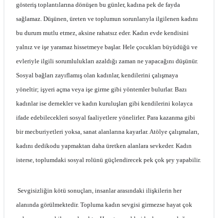
gösteriş toplantılarına dönüşen bu günler, kadına pek de fayda
sağlamaz. Düşünen, üreten ve toplumun sorunlarıyla ilgilenen kadını
bu durum mutlu etmez, aksine rahatsız eder. Kadın evde kendisini
yalnız ve işe yaramaz hissetmeye başlar. Hele çocukları büyüdüğü ve
evleriyle ilgili sorumlulukları azaldığı zaman ne yapacağını düşünür.
Sosyal bağları zayıflamış olan kadınlar, kendilerini çalışmaya
yöneltir; işyeri açma veya işe girme gibi yöntemler bulurlar. Bazı
kadınlar ise dernekler ve kadın kuruluşları gibi kendilerini kolayca
ifade edebilecekleri sosyal faaliyetlere yönelirler. Para kazanma gibi
bir mecburiyetleri yoksa, sanat alanlarına kayarlar. Atölye çalışmaları,
kadını dedikodu yapmaktan daha üretken alanlara sevkeder. Kadın
isterse, toplumdaki sosyal rolünü güçlendirecek pek çok şey yapabilir.
Sevgisizliğin kötü sonuçları, insanlar arasındaki ilişkilerin her
alanında görülmektedir. Topluma kadın sevgisi girmezse hayat çok