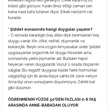
erkeklerin eğitilmesi gerekiyor. Erkek kadını uzvu,
kölesi gibi görüyor. Kadın itiraz ettiği zaman sen
bana nasıl kafa tutarsın diyor. Erkek narsizmi var
burada.
* Şiddet esnasında hangi duygular yaşanır?
- O esnada karanlığın beş atlısı diye tanımlanan beş
duygu vardır. Kin, öfke, nefret, düşmanlık ve
kıskançlık. Beyin ona özgün kimyasallar üretir. Şiddet
uygulayanlar orgazmik bir duygu hisseder ama
sonrasında yerini pişmanlık alır. Bunların hepsi
heyecan veren duygulardır. Vücut o sırada dopamin
salgılar. Bu negatif duygular kişide farklı hormonlar
salgılattığı için ilk anda kişiye sahte bir zevk veriyor.
Ama kişi onun sonuçlarını düşünmüyor. Zehirli bal
gibi düşünün.
ÖĞRENMENİN YÜZDE 50'DEN FAZLASI 0-6 YAŞ
ARASINDA ANNE-BABADAN OLUYOR