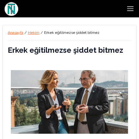
Open
Anasayfa
/
Hekim
/
Erkek eğitilmezse şiddet bitmez
Erkek eğitilmezse şiddet bitmez