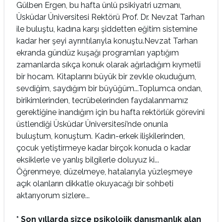
Gülben Ergen, bu hafta ünlü psikiyatri uzmanı,
Üsküdar Üniversitesi Rektörü Prof. Dr. Nevzat Tarhan
ile buluştu, kadına karşı şiddetten eğitim sistemine
kadar her şeyi ayrıntılarıyla konuştu.Nevzat Tarhan
ekranda gündüz kuşağı programları yaptığım
zamanlarda sıkça konuk olarak ağırladığım kıymetli
bir hocam. Kitaplarını büyük bir zevkle okuduğum,
sevdiğim, saydığım bir büyüğüm...Toplumca ondan,
birikimlerinden, tecrübelerinden faydalanmamız
gerektiğine inandığım için bu hafta rektörlük görevini
üstlendiği Üsküdar Üniversitesi’nde onunla
buluştum, konuştum. Kadın-erkek ilişkilerinden,
çocuk yetiştirmeye kadar birçok konuda o kadar
eksiklerle ve yanlış bilgilerle doluyuz ki...
Öğrenmeye, düzelmeye, hatalarıyla yüzleşmeye
açık olanların dikkatle okuyacağı bir sohbeti
aktarıyorum sizlere...
* Son yıllarda sizce psikolojik danışmanlık alan