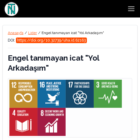
Open
Anasayfa
/
Lider
/
Engel tanımayan icat "Yol Arkadaşım"
DOI:
https://doi.org/10.32739/uha.id.62163
Engel tanımayan icat "Yol
Arkadaşım"