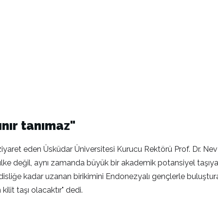
sınır tanımaz"
ziyaret eden Üsküdar Üniversitesi Kurucu Rektörü Prof. Dr. Nev
lke değil, aynı zamanda büyük bir akademik potansiyel taşıyan st
disliğe kadar uzanan birikimini Endonezyalı gençlerle buluştur
ilit taşı olacaktır" dedi.