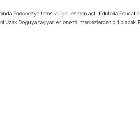
mında Endonezya temsilciliğini resmen açtı. Edutolia Educatio
imini Uzak Doğu’ya taşıyan en önemli merkezlerden biri olacak. Pro