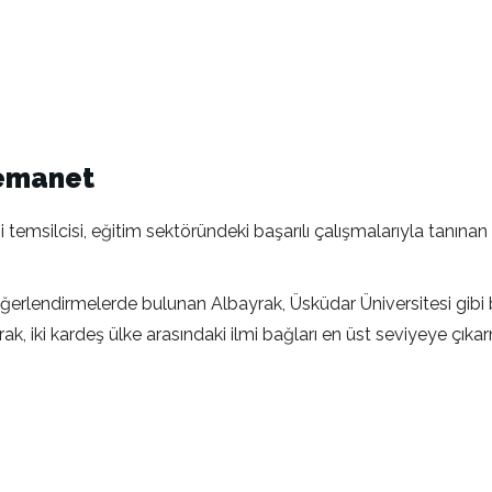
a emanet
 temsilcisi, eğitim sektöründeki başarılı çalışmalarıyla tanın
nda değerlendirmelerde bulunan Albayrak, Üsküdar Üniversitesi g
k, iki kardeş ülke arasındaki ilmi bağları en üst seviyeye çıkar