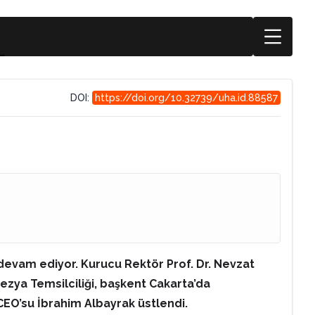
DOI:
https://doi.org/10.32739/uha.id.88587
devam ediyor. Kurucu Rektör Prof. Dr. Nevzat
nezya Temsilciliği, başkent Cakarta’da
 CEO’su İbrahim Albayrak üstlendi.