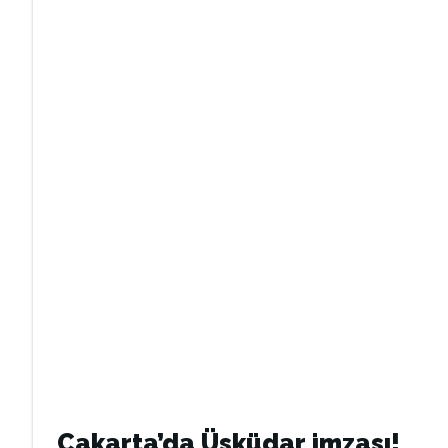
Cakarta’da Üsküdar imzası!