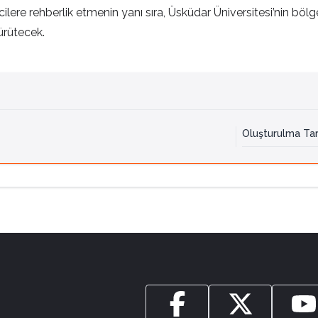
re rehberlik etmenin yanı sıra, Üsküdar Üniversitesi’nin bölge d
ürütecek.
Oluşturulma Tar