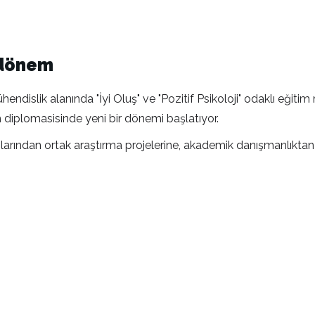
r dönem
mühendislik alanında "İyi Oluş" ve "Pozitif Psikoloji" odaklı eğ
 diplomasisinde yeni bir dönemi başlatıyor.
mlarından ortak araştırma projelerine, akademik danışmanlıkta