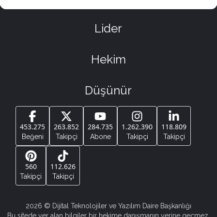
Lider
Hekim
Düşünür
453.275
263.852
284.735
1.262.390
118.809
Beğeni
Takipçi
Abone
Takipçi
Takipçi
560
112.626
Takipçi
Takipçi
2026
© Dijital Teknolojiler ve Yazılım Daire Başkanlığı
Bu sitede yer alan bilgiler bir hekime danışmanın yerine geçmez.