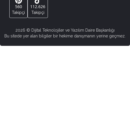
560
112.626
Takipçi
Takipçi
2026
© Dijital Teknolojiler ve Yazılım Daire Başkanlığı
Bu sitede yer alan bilgiler bir hekime danışmanın yerine geçmez.