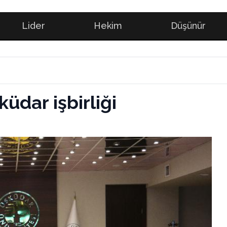
Lider
Hekim
Düşünür
üdar işbirliği