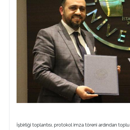
İşbirliği toplantısı, protokol imza töreni ardından topl