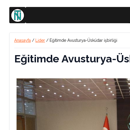
Anasayfa
/
Lider
/
Eğitimde Avusturya-Üsküdar işbirliği
Eğitimde Avusturya-Üsk