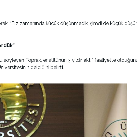
Toprak, “Biz zamanında küçük düşünmedik, şimdi de küçük düşünm
ördük”
u söyleyen Toprak, enstitünün 3 yıldır aktif faaliyette olduğunu
iversitesinin geldiğini belirtti.