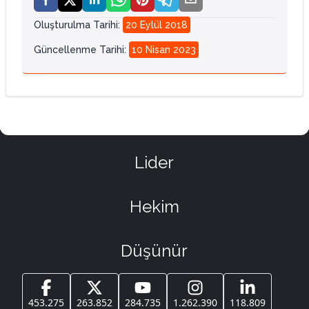
Oluşturulma Tarihi
:
20 Eylül 2018
Güncellenme Tarihi
:
10 Nisan 2023
Lider
Hekim
Düşünür
453.275
263.852
284.735
1.262.390
118.809