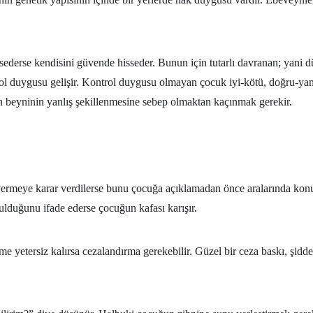
sederse kendisini güvende hisseder. Bunun için tutarlı davranan; yani 
ol duygusu gelişir. Kontrol duygusu olmayan çocuk iyi-kötü, doğru-yan
n beyninin yanlış şekillenmesine sebep olmaktan kaçınmak gerekir.
rmeye karar verdilerse bunu çocuğa açıklamadan önce aralarında konuşup
ulduğunu ifade ederse çocuğun kafası karışır.
 yetersiz kalırsa cezalandırma gerekebilir. Güzel bir ceza baskı, şiddet