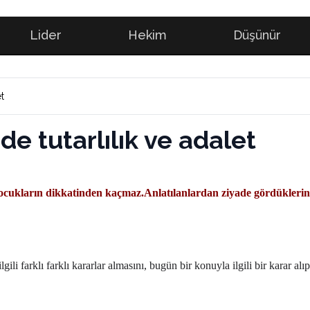
Lider
Hekim
Düşünür
t
de tutarlılık ve adalet
 çocukların dikkatinden kaçmaz.Anlatılanlardan ziyade gördükleri
i farklı farklı kararlar almasını, bugün bir konuyla ilgili bir karar alıp 