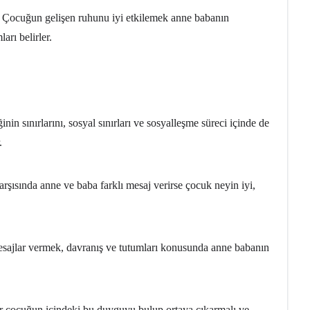
ir. Çocuğun gelişen ruhunu iyi etkilemek anne babanın
arı belirler.
nin sınırlarını, sosyal sınırları ve sosyalleşme süreci içinde de
.
rşısında anne ve baba farklı mesaj verirse çocuk neyin iyi,
esajlar vermek, davranış ve tutumları konusunda anne babanın
er çocuğun içindeki bu duyguyu bulup ortaya çıkarmalı ve