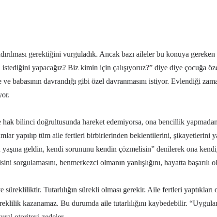
ndırılması gerektiğini vurguladık. Ancak bazı aileler bu konuya gereke
ediğini yapacağız? Biz kimin için çalışıyoruz?” diye diye çocuğa özel 
e ve babasının davrandığı gibi özel davranmasını istiyor. Evlendiği zama
yor.
 hak bilinci doğrultusunda hareket edemiyorsa, ona bencillik yapmada
urumlar yapılıp tüm aile fertleri birbirlerinden beklentilerini, şikayetlerin
 yaşına geldin, kendi sorununu kendin çözmelisin” denilerek ona kendiyl
ini sorgulamasını, benmerkezci olmanın yanlışlığını, hayatta başarılı ola
sürekliliktir. Tutarlılığın sürekli olması gerekir. Aile fertleri yaptıkları 
reklilik kazanamaz. Bu durumda aile tutarlılığını kaybedebilir. “Uygula
l otoriteyi zedeler.