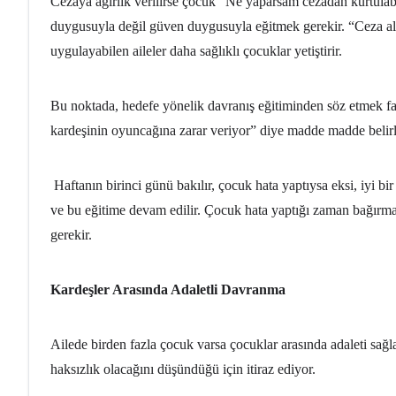
Cezaya ağırlık verilirse çocuk “Ne yaparsam cezadan kurtula
duygusuyla değil güven duygusuyla eğitmek gerekir. “Ceza al
uygulayabilen aileler daha sağlıklı çocuklar yetiştirir.
Bu noktada, hedefe yönelik davranış eğitiminden söz etmek fayd
kardeşinin oyuncağına zarar veriyor” diye madde madde belirle
Haftanın birinci günü bakılır, çocuk hata yaptıysa eksi, iyi bi
ve bu eğitime devam edilir. Çocuk hata yaptığı zaman bağırmak
gerekir.
Kardeşler Arasında Adaletli Davranma
Ailede birden fazla çocuk varsa çocuklar arasında adaleti sağ
haksızlık olacağını düşündüğü için itiraz ediyor.