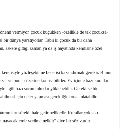
n önemi vermiyor, çocuk küçükken -özellikle de tek çocuksa-
bir dünya yaratıyorlar. Tabii ki çocuk da bir daha
n, askere gittiği zaman ya da iş hayatında kendisine özel
n kendisiyle yüzleşebilme becerisi kazandırmak gerekir. Bunun
i yazar ve bunlar üzerine konuşabilirler. Ev içinde bazı kurallar
e ilgili bazı sorumluluklar yüklenebilir. Gerekirse bir
bilmesi için neler yapması gerektiğini ona anlatabilir.
oturumları sürekli hale getirmelilerdir. Kurallar çok sıkı
nmayacak emir verilmemelidir” diye bir söz vardır.