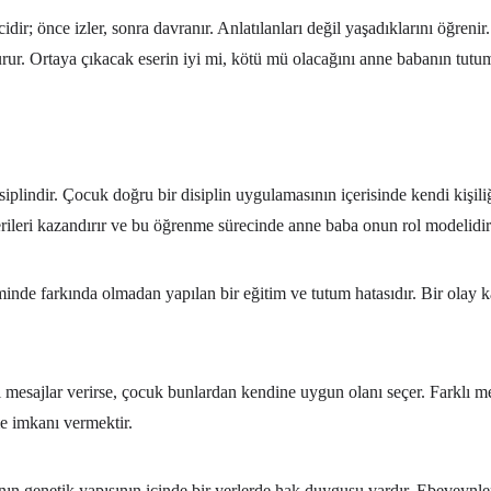
ir; önce izler, sonra davranır. Anlatılanları değil yaşadıklarını öğren
urur. Ortaya çıkacak eserin iyi mi, kötü mü olacağını anne babanın tutuml
iplindir. Çocuk doğru bir disiplin uygulamasının içerisinde kendi kişiliği
erileri kazandırır ve bu öğrenme sürecinde anne baba onun rol modelidir
inde farkında olmadan yapılan bir eğitim ve tutum hatasıdır. Bir olay ka
mesajlar verirse, çocuk bunlardan kendine uygun olanı seçer. Farklı m
e imkanı vermektir.
nın genetik yapısının içinde bir yerlerde hak duygusu vardır. Ebeveynl