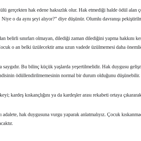
 ödülü gerçekten hak edene haksızlık olur. Hak etmediği halde ödül al
Niye o da aynı şeyi alıyor?” diye düşünür. Olumlu davranışı pekiştirilm
dan belirli sınırları olmayan, dilediği zaman dilediğini yapma hakkını ke
. Çocuk o an belki üzülecektir ama uzun vadede üzülmemesi daha önemlid
saygıdır. Bu bilinç küçük yaşlarda yeşertilmelidir. Hak duygusu gelişmi
ndisinin ödüllendirilmemesinin normal bir durum olduğunu düşünebilir. Ç
eyi; kardeş kıskançlığını ya da kardeşler arası rekabeti ortaya çıkararak
 adalete, hak duygusuna vurgu yaparak anlatmalıyız. Çocuk kıskanma
caktır.