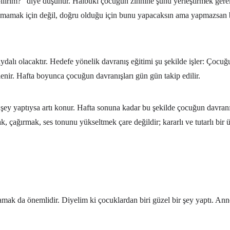
bilirim?” diye düşünür. Halbuki çocuğun zihnine şunu yerleştirmek ge
mamak için değil, doğru olduğu için bunu yapacaksın ama yapmazsan bir
alı olacaktır. Hedefe yönelik davranış eğitimi şu şekilde işler: Çocuğu
nir. Hafta boyunca çocuğun davranışları gün gün takip edilir.
r şey yaptıysa artı konur. Hafta sonuna kadar bu şekilde çocuğun davranış
, çağırmak, ses tonunu yükseltmek çare değildir; kararlı ve tutarlı bi
lamak da önemlidir. Diyelim ki çocuklardan biri güzel bir şey yaptı. An