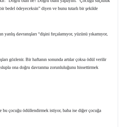
rekir: “Doğru olan ne? Doğru olanı yapayım.” Çocuğu suçluluk
 bedel ödeyeceksin” diyen ve bunu tutarlı bir şekilde
n yanlış davranışları “dişini fırçalamıyor, yüzünü yıkamıyor,
ları gözlenir. Bir haftanın sonunda artılar çoksa ödül verilir
r üslupla ona doğru davranma zorunluluğunu hissettirmek
ne bu çocuğu ödüllendirmek istiyor, baba ise diğer çocuğa