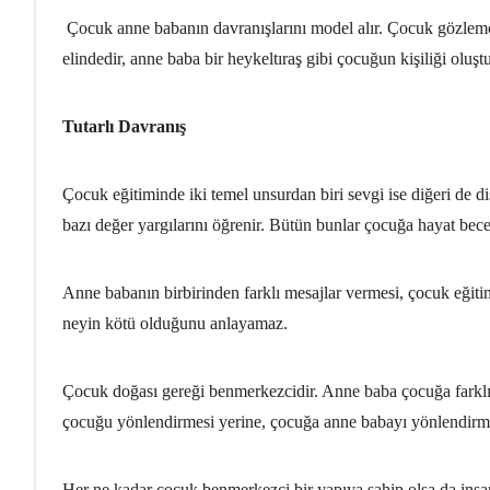
Çocuk anne babanın davranışlarını model alır. Çocuk gözlemcid
elindedir, anne baba bir heykeltıraş gibi çocuğun kişiliği oluşt
Tutarlı Davranış
Çocuk eğitiminde iki temel unsurdan biri sevgi ise diğeri de dis
bazı değer yargılarını öğrenir. Bütün bunlar çocuğa hayat bec
Anne babanın birbirinden farklı mesajlar vermesi, çocuk eğitim
neyin kötü olduğunu anlayamaz.
Çocuk doğası gereği benmerkezcidir. Anne baba çocuğa farklı 
çocuğu yönlendirmesi yerine, çocuğa anne babayı yönlendirm
Her ne kadar çocuk benmerkezci bir yapıya sahip olsa da insa