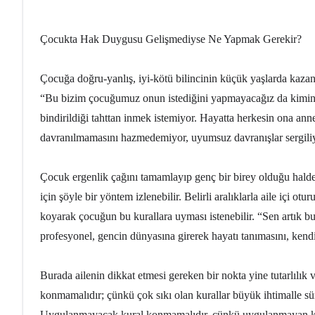
Çocukta Hak Duygusu Gelişmediyse Ne Yapmak Gerekir?
Çocuğa doğru-yanlış, iyi-kötü bilincinin küçük yaşlarda kaza
“Bu bizim çocuğumuz onun istediğini yapmayacağız da kimin ist
bindirildiği tahttan inmek istemiyor. Hayatta herkesin ona ann
davranılmamasını hazmedemiyor, uyumsuz davranışlar sergili
Çocuk ergenlik çağını tamamlayıp genç bir birey olduğu halde
için şöyle bir yöntem izlenebilir. Belirli aralıklarla aile içi ot
koyarak çocuğun bu kurallara uyması istenebilir. “Sen artık bu
profesyonel, gencin dünyasına girerek hayatı tanımasını, kendis
Burada ailenin dikkat etmesi gereken bir nokta yine tutarlılık ve 
konmamalıdır; çünkü çok sıkı olan kurallar büyük ihtimalle sü
Uygulanmayacak kural konmamalıdır, çünkü uygulanmayan kura