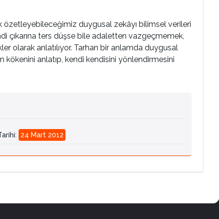
zetleyebileceğimiz duygusal zekâyı bilimsel verileri
ndi çıkarına ters düşse bile adaletten vazgeçmemek,
er olarak anlatılıyor. Tarhan bir anlamda duygusal
 kökenini anlatıp, kendi kendisini yönlendirmesini
arihi
:
24 Mart 2012