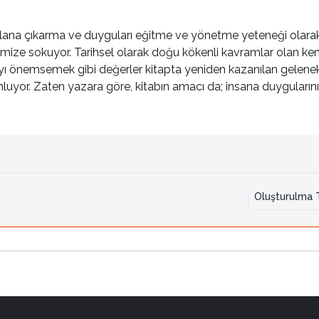
na çıkarma ve duyguları eğitme ve yönetme yeteneği olarak ö
imize sokuyor. Tarihsel olarak doğu kökenli kavramlar olan ke
ı önemsemek gibi değerler kitapta yeniden kazanılan gelenekl
uyor. Zaten yazara göre, kitabın amacı da; insana duygularının
Oluşturulma T