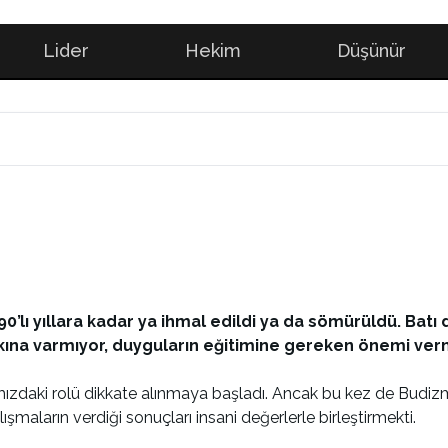
Lider
Hekim
Düşünür
90’lı yıllara kadar ya ihmal edildi ya da sömürüldü. Batı
rkına varmıyor, duyguların eğitimine gereken önemi ver
mızdaki rolü dikkate alınmaya başladı. Ancak bu kez de Budizm
lışmaların verdiği sonuçları insani değerlerle birleştirmekti.