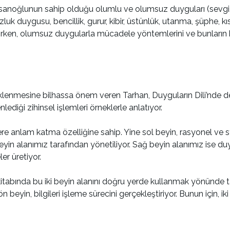
sanoğlunun sahip olduğu olumlu ve olumsuz duyguları (sevgi, 
luk duygusu, bencillik, gurur, kibir, üstünlük, utanma, şüphe, kı
irken, olumsuz duygularla mücadele yöntemlerini ve bunların 
teklenmesine bilhassa önem veren Tarhan, Duyguların Dili’nde de
ediği zihinsel işlemleri örneklerle anlatıyor.
ere anlam katma özelliğine sahip. Yine sol beyin, rasyonel ve s
eyin alanımız tarafından yönetiliyor. Sağ beyin alanımız ise du
er üretiyor.
 kitabında bu iki beyin alanını doğru yerde kullanmak yönünde ta
 ön beyin, bilgileri işleme sürecini gerçekleştiriyor. Bunun için, 