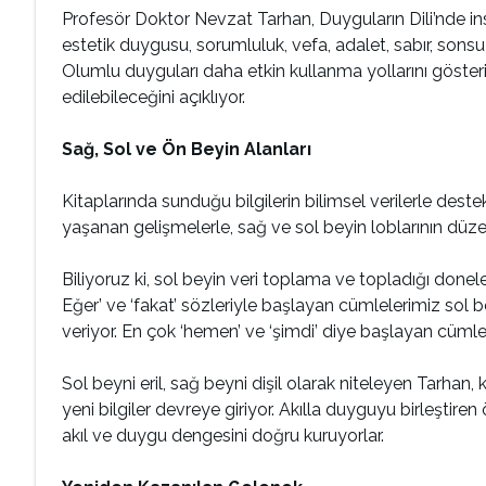
Profesör Doktor Nevzat Tarhan, Duyguların Dili’nde in
estetik duygusu, sorumluluk, vefa, adalet, sabır, sonsuz
Olumlu duyguları daha etkin kullanma yollarını göster
edilebileceğini açıklıyor.
Sağ, Sol ve Ön Beyin Alanları
Kitaplarında sunduğu bilgilerin bilimsel verilerle des
yaşanan gelişmelerle, sağ ve sol beyin loblarının düzenl
Biliyoruz ki, sol beyin veri toplama ve topladığı donel
Eğer’ ve ‘fakat’ sözleriyle başlayan cümlelerimiz sol b
veriyor. En çok ‘hemen’ ve ‘şimdi’ diye başlayan cümlel
Sol beyni eril, sağ beyni dişil olarak niteleyen Tarhan,
yeni bilgiler devreye giriyor. Akılla duyguyu birleştiren
akıl ve duygu dengesini doğru kuruyorlar.