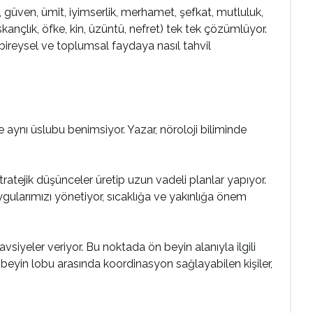
güven, ümit, iyimserlik, merhamet, şefkat, mutluluk,
skançlık, öfke, kin, üzüntü, nefret) tek tek çözümlüyor.
bireysel ve toplumsal faydaya nasıl tahvil
 aynı üslubu benimsiyor. Yazar, nöroloji biliminde
tratejik düşünceler üretip uzun vadeli planlar yapıyor.
ygularımızı yönetiyor, sıcaklığa ve yakınlığa önem
vsiyeler veriyor. Bu noktada ön beyin alanıyla ilgili
iki beyin lobu arasında koordinasyon sağlayabilen kişiler,