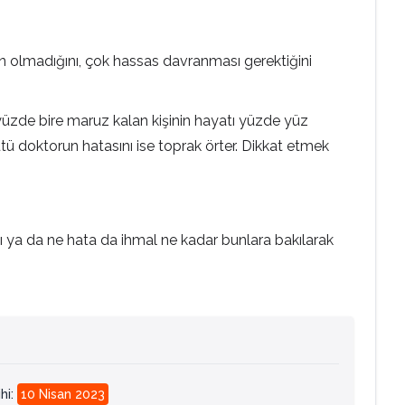
n olmadığını, çok hassas davranması gerektiğini
 yüzde bire maruz kalan kişinin hayatı yüzde yüz
 ütü doktorun hatasını ise toprak örter. Dikkat etmek
ı ya da ne hata da ihmal ne kadar bunlara bakılarak
hi
:
10 Nisan 2023