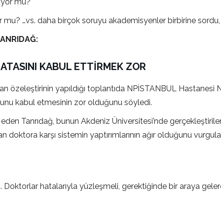
liyor mu?
 mu? …vs. daha birçok soruyu akademisyenler birbirine sordu, 
TANRIDAĞ:
HATASINI KABUL ETTİRMEK ZOR
 özeleştirinin yapıldığı toplantıda NPİSTANBUL Hastanesi Nör
de bunu kabul etmesinin zor olduğunu söyledi.
eden Tanrıdağ, bunun Akdeniz Üniversitesi’nde gerçekleştirilen
pan doktora karşı sistemin yaptırımlarının ağır olduğunu vurgu
 Doktorlar hatalarıyla yüzleşmeli, gerektiğinde bir araya geler