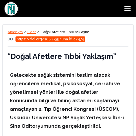
Open
Anasayfa
/
Lider
/
“Doğal Afetlere Tıbbi Yaklaşım”
DOI:
https://doi.org/10.32739/uha.id.42474
“Doğal Afetlere Tıbbi Yaklaşım”
Gelecekte sağlık sistemini teslim alacak
öğrencilere medikal, psikososyal, cerrahi ve
yönetimsel yönleri ile doğal afetler
konusunda bilgi ve bilinç aktarımı sağlamayı
amaçlayan 2. Tıp Öğrenci Kongresi (ÜSCOM),
Üsküdar Üniversitesi NP Sağlık Yerleşkesi İbn-i
Sina Oditoryumunda gerçekleştirildi.