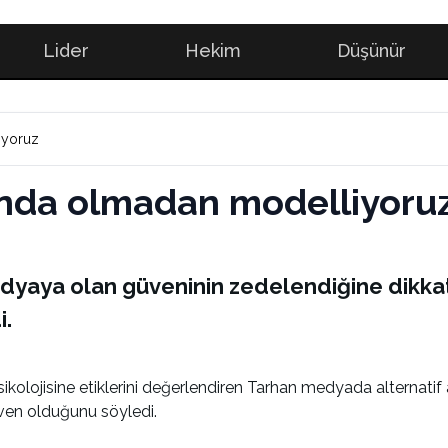
Lider
Hekim
Düşünür
liyoruz
rkında olmadan modelliyoru
yaya olan güveninin zedelendiğine dikkat 
i.
kolojisine etiklerini değerlendiren Tarhan medyada alternatif
en olduğunu söyledi.