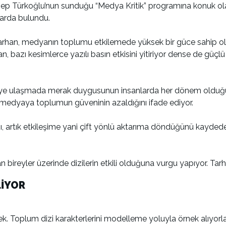
nep Türkoğlu’nun sunduğu “Medya Kritik” programına konuk ola
larda bulundu.
arhan, medyanın toplumu etkilemede yüksek bir güce sahip old
 bazı kesimlerce yazılı basın etkisini yitiriyor dense de güçlü k
ilgiye ulaşmada merak duygusunun insanlarda her dönem oldu
medyaya toplumun güveninin azaldığını ifade ediyor.
ı, artık etkileşime yani çift yönlü aktarıma döndüğünü kayd
n bireyler üzerinde dizilerin etkili olduğuna vurgu yapıyor. Ta
LİYOR
Toplum dizi karakterlerini modelleme yoluyla örnek alıyorlar. 