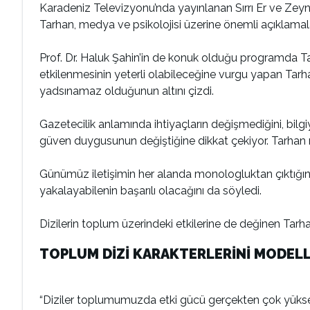
Karadeniz Televizyonu’nda yayınlanan Sırrı Er ve Zey
Tarhan, medya ve psikolojisi üzerine önemli açıklama
Prof. Dr. Haluk Şahin’in de konuk olduğu programda T
etkilenmesinin yeterli olabileceğine vurgu yapan Tarhan,
yadsınamaz olduğunun altını çizdi.
Gazetecilik anlamında ihtiyaçların değişmediğini, b
güven duygusunun değiştiğine dikkat çekiyor. Tarhan 
Günümüz iletişimin her alanda monologluktan çıktığın
yakalayabilenin başarılı olacağını da söyledi.
Dizilerin toplum üzerindeki etkilerine de değinen Tarha
TOPLUM DİZİ KARAKTERLERİNİ MODEL
“Diziler toplumumuzda etki gücü gerçekten çok yüksek. 